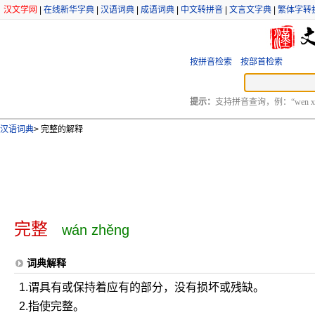
汉文学网
|
在线新华字典
|
汉语词典
|
成语词典
|
中文转拼音
|
文言文字典
|
繁体字转
按拼音检索
按部首检索
提示：
支持拼音查询，例：“wen xu
汉语词典
>
完整的解释
完整
wán zhěng
词典解释
1.谓具有或保持着应有的部分，没有损坏或残缺。
2.指使完整。