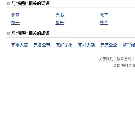
与“完整”相关的词语
完丽
完书
完了
整一
整严
整个
与“完整”相关的成语
完事大吉
完名全节
完好无损
完好无缺
完完全全
整军
|
|
关于我们
联系方式
粤ICP备1010