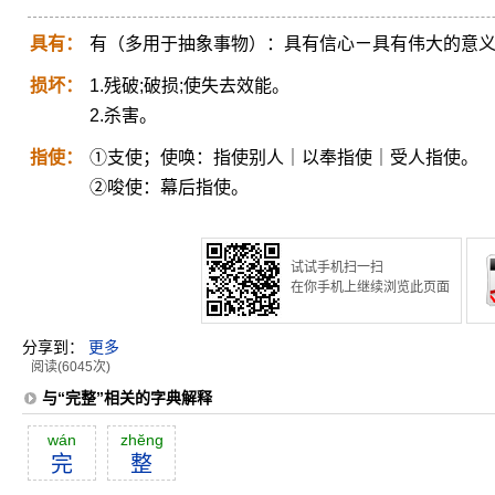
具有：
有（多用于抽象事物）：具有信心ㄧ具有伟大的意
损坏：
1.残破;破损;使失去效能。
2.杀害。
指使：
①支使；使唤：指使别人｜以奉指使｜受人指使。
②唆使：幕后指使。
试试手机扫一扫
在你手机上继续浏览此页面
分享到：
更多
阅读(6045次)
与“完整”相关的字典解释
wán
zhĕng
完
整