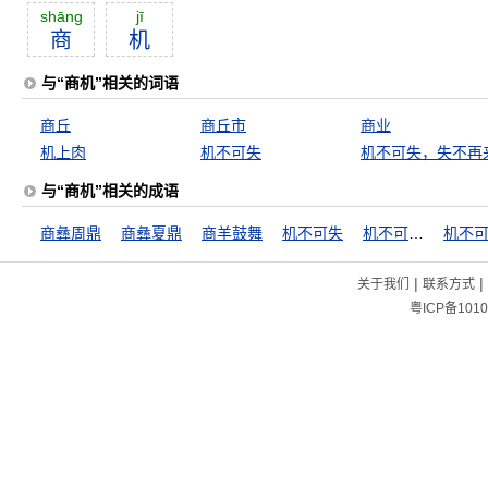
shāng
jī
商
机
与“商机”相关的词语
商丘
商丘市
商业
机上肉
机不可失
机不可失，失不再
与“商机”相关的成语
商彝周鼎
商彝夏鼎
商羊鼓舞
机不可失
机不可失，失不再来
|
|
关于我们
联系方式
粤ICP备1010