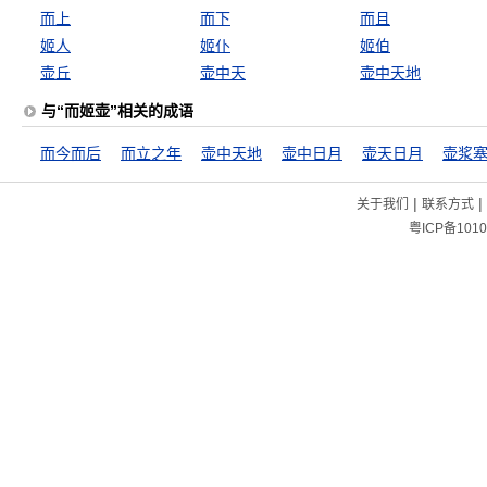
而上
而下
而且
姬人
姬仆
姬伯
壶丘
壶中天
壶中天地
与“而姬壶”相关的成语
而今而后
而立之年
壶中天地
壶中日月
壶天日月
壶浆
|
|
关于我们
联系方式
粤ICP备1010