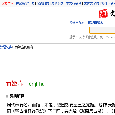
汉文学网
|
在线新华字典
|
汉语词典
|
成语词典
|
中文转拼音
|
文言文字典
|
繁体字转
按拼音检索
按部首检索
提示：
支持拼音查询，例：“wen xu
汉语词典
>
而姬壶的解释
而姬壶
ér jī hú
词典解释
周代彝器名。而姬即如姬﹐战国魏安厘王之宠姬。也作“天姬
荫《攀古楼彝器款识》下二四﹑吴大澄《愙斋集古录》﹑《