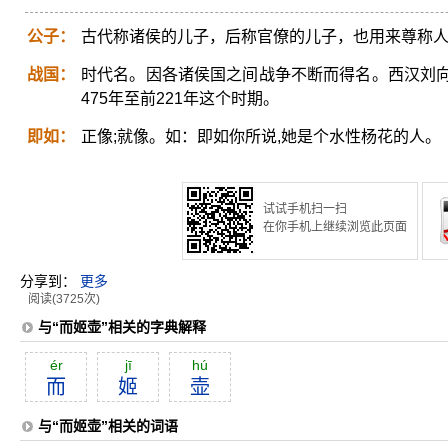
公子：
古代称诸侯的儿子，后称官僚的儿子，也用来尊称
战国：
时代名。因各诸侯国之间战争不断而得名。西汉刘
475年至前221年这个时期。
即如：
正像;就像。如：即如你所说,她是个水性杨花的人。
试试手机扫一扫
在你手机上继续浏览此页面
分享到：
更多
阅读(3725次)
与“而姬壶”相关的字典解释
ér
jī
hú
而
姬
壶
与“而姬壶”相关的词语