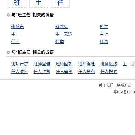
班
主
任
与“班主任”相关的词语
班丝布
班丝贝
班主
主一
主一无适
主上
任上
任举
任事
与“班主任”相关的成语
班功行赏
班师回俯
班师回朝
班师得胜
班师振旅
主一
任人唯亲
任人唯贤
任人宰割
任人摆布
任人摆弄
|
|
关于我们
联系方式
粤ICP备1010