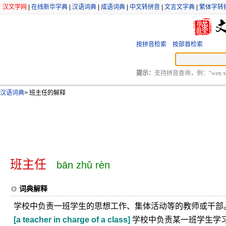
汉文学网
|
在线新华字典
|
汉语词典
|
成语词典
|
中文转拼音
|
文言文字典
|
繁体字转
按拼音检索
按部首检索
提示：
支持拼音查询，例：“wen xu
汉语词典
>
班主任的解释
班主任
bān zhǔ rèn
词典解释
学校中负责一班学生的思想工作、集体活动等的教师或干部
[a teacher in charge of a class]
学校中负责某一班学生学