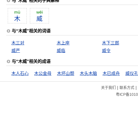
与“木威”相关的字典解释
mù
wēi
木
威
与“木威”相关的词语
木三对
木上座
木下三郎
威严
威临
威令
与“木威”相关的成语
木人石心
木公金母
木坏山颓
木头木脑
木已成舟
威仪
|
|
关于我们
联系方式
粤ICP备1010