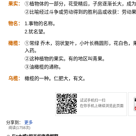
果实：
①植物体的一部分，花受精后，子房逐渐长大，成
②比喻经过斗争或劳动得到的胜利品或收获：劳动
物名：
1.事物的名称。
2.犹名望。
橄榄：
①常绿 乔木，羽状复叶，小叶长椭圆形，花白色，
入药。
②这种植物的果实。有的地区叫青果。
③油橄榄的通称。
乌榄：
橄榄的一种。仁肥大，有文。
试试手机扫一扫
在你手机上继续浏览此页面
分享到：
更多
阅读(1758次)