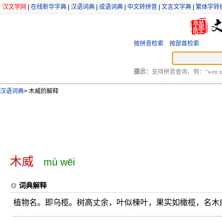
汉文学网
|
在线新华字典
|
汉语词典
|
成语词典
|
中文转拼音
|
文言文字典
|
繁体字转
按拼音检索
按部首检索
提示：
支持拼音查询，例：“wen xu
汉语词典
>
木威的解释
木威
mù wēi
词典解释
植物名。即乌榄。树高丈余，叶似楝叶，果实如橄榄，名木