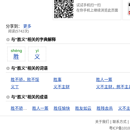
试试手机扫一扫
在你手机上继续浏览此页面
分享到：
更多
阅读(5742次)
与“胜义”相关的字典解释
shèng
yì
胜
义
与“胜义”相关的词语
胜不骄，败不馁
胜事
胜人一筹
义丁
义不主财
义不主财，慈不主
与“胜义”相关的成语
胜不骄，败不馁
胜人一筹
胜任愉快
胜友如云
胜残去杀
|
|
关于我们
联系方式
粤ICP备1010