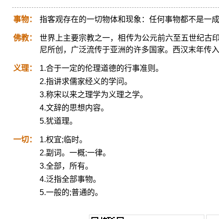
事物：
指客观存在的一切物体和现象：任何事物都不是一
佛教：
世界上主要宗教之一，相传为公元前六至五世纪古印
尼所创，广泛流传于亚洲的许多国家。西汉末年传
义理：
1.合于一定的伦理道德的行事准则。
2.指讲求儒家经义的学问。
3.称宋以来之理学为义理之学。
4.文辞的思想内容。
5.犹道理。
一切：
1.权宜;临时。
2.副词。一概;一律。
3.全部，所有。
4.泛指全部事物。
5.一般的;普通的。