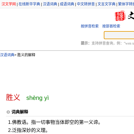
汉文学网
|
在线新华字典
|
汉语词典
|
成语词典
|
中文转拼音
|
文言文字典
|
繁体字转
按拼音检索
按部首检索
提示：
支持拼音查询，例：“wen xu
汉语词典
>
胜义的解释
胜义
shèng yì
词典解释
1.佛教语。指一切事物当体即空的第一义谛。
2.泛指深妙的义理。