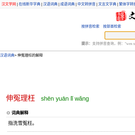
汉文学网
|
在线新华字典
|
汉语词典
|
成语词典
|
中文转拼音
|
文言文字典
|
繁体字转
按拼音检索
按部首检索
提示：
支持拼音查询，例：“wen xu
汉语词典
>
伸冤理枉的解释
伸冤理枉
shēn yuān lǐ wǎng
词典解释
指洗雪冤枉。