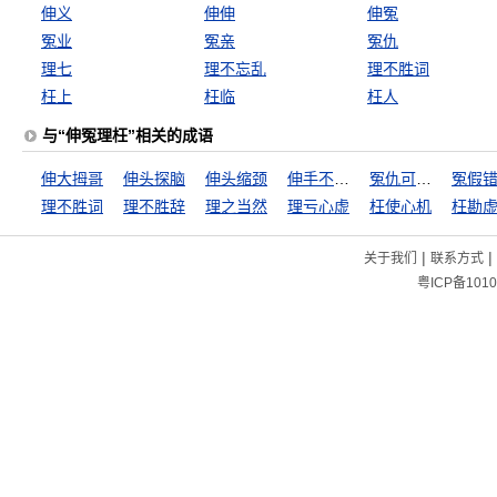
伸义
伸伸
伸冤
冤业
冤亲
冤仇
理七
理不忘乱
理不胜词
枉上
枉临
枉人
与“伸冤理枉”相关的成语
伸大拇哥
伸头探脑
伸头缩颈
伸手不见五指
冤仇可解不可结
冤假
理不胜词
理不胜辞
理之当然
理亏心虚
枉使心机
枉勘
|
|
关于我们
联系方式
粤ICP备1010