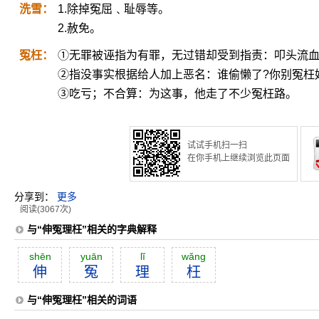
洗雪：
1.除掉冤屈﹑耻辱等。
2.赦免。
冤枉：
①无罪被诬指为有罪，无过错却受到指责：叩头流
②指没事实根据给人加上恶名：谁偷懒了?你别冤枉
③吃亏；不合算：为这事，他走了不少冤枉路。
试试手机扫一扫
在你手机上继续浏览此页面
分享到：
更多
阅读(3067次)
与“伸冤理枉”相关的字典解释
shēn
yuān
lĭ
wăng
伸
冤
理
枉
与“伸冤理枉”相关的词语