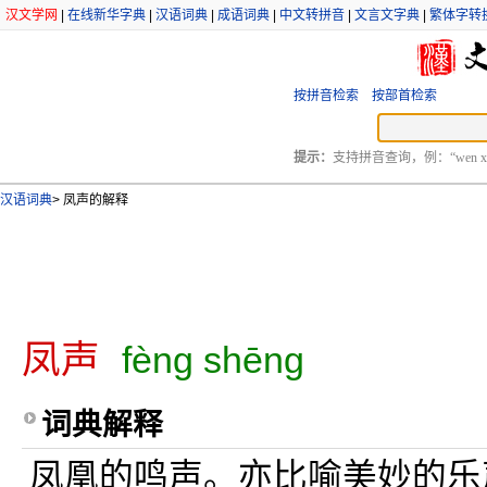
汉文学网
|
在线新华字典
|
汉语词典
|
成语词典
|
中文转拼音
|
文言文字典
|
繁体字转
按拼音检索
按部首检索
提示：
支持拼音查询，例：“wen xu
汉语词典
>
凤声的解释
凤声
fèng shēng
词典解释
凤凰的鸣声。亦比喻美妙的乐