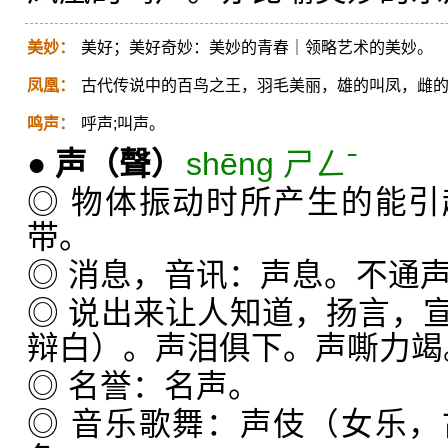
美妙：
美好；美好奇妙：美妙的青春｜领略艺术的美妙。
凤凰：
古代传说中的百鸟之王，羽毛美丽，雄的叫凤，雌
鸣声：
呼声;叫声。
●
声
（聲）
shēng ㄕㄥˉ
◎ 物体振动时所产生的能
带。
◎ 消息，音讯：声息。不通
◎ 说出来让人知道，扬言，
辩白）。声泪俱下。声嘶力竭
◎ 名誉：名声。
◎ 音乐歌舞：声伎（女乐