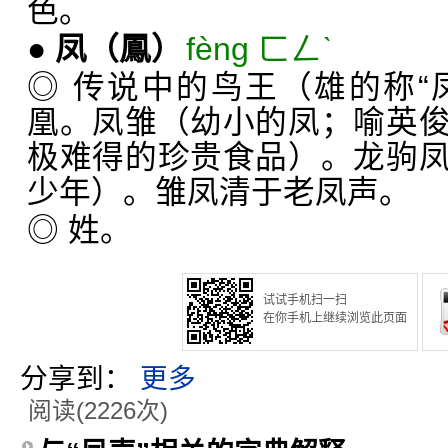
色。
●
凤
（鳳）
fèng ㄈㄥˋ
◎ 传说中的鸟王（雄的称“凤
凰。凤雏（幼小的凤；喻英
极难得的珍贵食品）。龙驹
少年）。雏凤清于老凤声。
◎ 姓。
试试手机扫一扫
在你手机上继续浏览此页面
分享到：
更多
阅读(2226次)