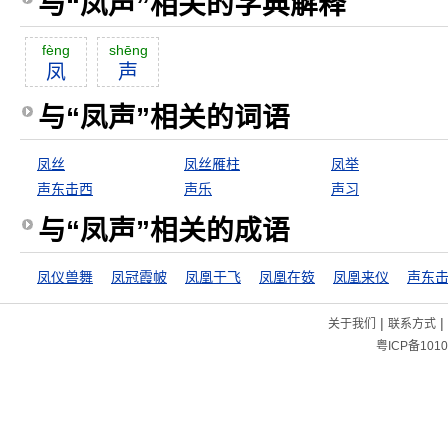
与“凤声”相关的字典解释
fèng
shēng
凤
声
与“凤声”相关的词语
凤丝
凤丝雁柱
凤举
声东击西
声乐
声习
与“凤声”相关的成语
凤仪兽舞
凤冠霞帔
凤凰于飞
凤凰在笯
凤凰来仪
声东
|
|
关于我们
联系方式
粤ICP备1010