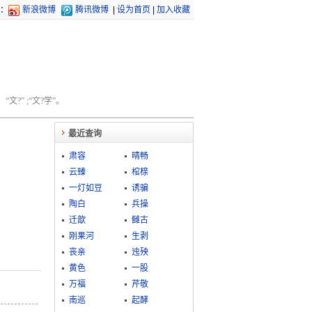
：
新浪微博
腾讯微博
|
设为首页
|
加入收藏
文?” ;“文?学”。
最近查询
肃容
晴畅
云臻
棺榇
一灯如豆
诱骗
陶白
兵操
迁歆
雠古
刚果河
生剥
丧亲
迍殃
黄色
一股
万福
芹敬
南巡
起酵