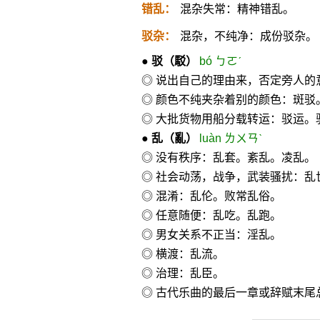
错乱：
混杂失常：精神错乱。
驳杂：
混杂，不纯净：成份驳杂。
●
驳
（駁）
bó ㄅㄛˊ
◎ 说出自己的理由来，否定旁人的
◎ 颜色不纯夹杂着别的颜色：斑驳
◎ 大批货物用船分载转运：驳运。
●
乱
（亂）
luàn ㄌㄨㄢˋ
◎ 没有秩序：乱套。紊乱。凌乱。
◎ 社会动荡，战争，武装骚扰：乱
◎ 混淆：乱伦。败常乱俗。
◎ 任意随便：乱吃。乱跑。
◎ 男女关系不正当：淫乱。
◎ 横渡：乱流。
◎ 治理：乱臣。
◎ 古代乐曲的最后一章或辞赋末尾