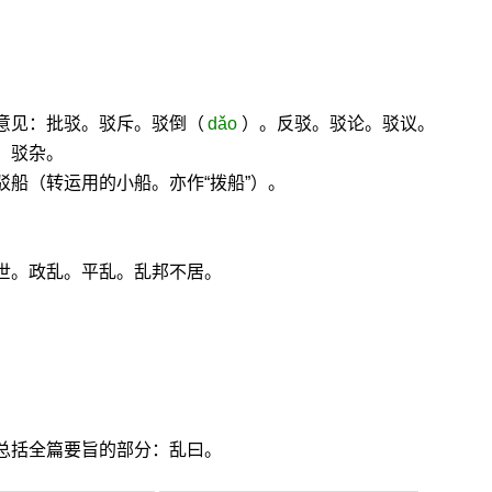
意见：批驳。驳斥。驳倒（
dǎo
）。反驳。驳论。驳议。
。驳杂。
驳船（转运用的小船。亦作“拨船”）。
世。政乱。平乱。乱邦不居。
总括全篇要旨的部分：乱曰。