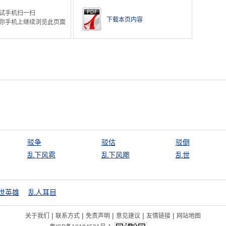
试手机扫一扫
下载本页内容
你手机上继续浏览此页面
驳争
驳估
驳倒
乱下风雹
乱下风飑
乱世
世英雄
乱人耳目
|
|
|
|
|
关于我们
联系方式
免责声明
意见建议
友情链接
网站地图