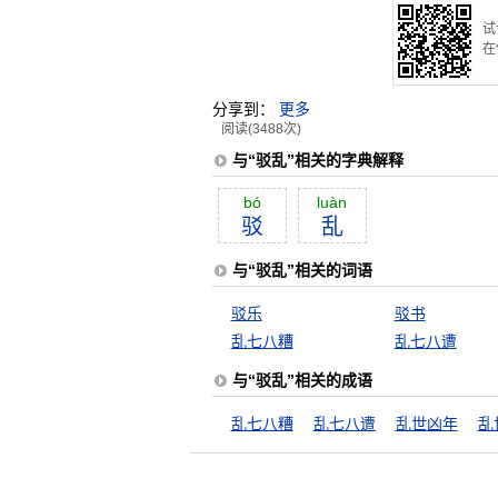
试
在
分享到：
更多
阅读(3488次)
与“驳乱”相关的字典解释
bó
luàn
驳
乱
与“驳乱”相关的词语
驳乐
驳书
乱七八糟
乱七八遭
与“驳乱”相关的成语
乱七八糟
乱七八遭
乱世凶年
乱