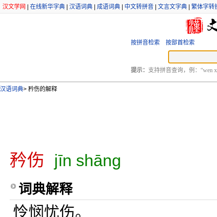
汉文学网
|
在线新华字典
|
汉语词典
|
成语词典
|
中文转拼音
|
文言文字典
|
繁体字转
按拼音检索
按部首检索
提示：
支持拼音查询，例：“wen xu
汉语词典
>
矜伤的解释
矜伤
jīn shāng
词典解释
怜悯忧伤。