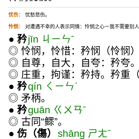
忧伤：
忧愁悲伤。
怜悯：
对遭遇不幸的人表示同情：怜悯之心ㄧ我不需要别
●
矜
jīn ㄐㄧㄣˉ
◎ 怜悯，怜惜：矜悯（怜悯
◎ 自尊，自大，自夸：矜夸
◎ 庄重，拘谨：矜持。矜重
●
矜
qín ㄑㄧㄣˊ
◎ 矛柄。
●
矜
guān ㄍㄨㄢˉ
◎ 古同“鳏”。
●
伤
（傷）
shāng ㄕㄤˉ