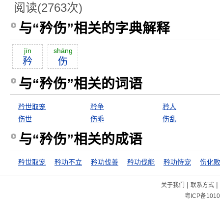
阅读(2763次)
与“矜伤”相关的字典解释
jīn
shāng
矜
伤
与“矜伤”相关的词语
矜世取宠
矜争
矜人
伤世
伤乖
伤乱
与“矜伤”相关的成语
矜世取宠
矜功不立
矜功伐善
矜功伐能
矜功恃宠
伤化
|
|
关于我们
联系方式
粤ICP备1010