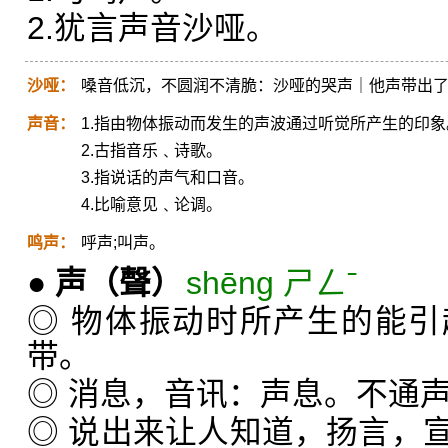
2.犹言声音沙哑。
沙哑：
嗓音低沉，不圆润不清脆：沙哑的哭声｜他声带出
声音：
1.指由物体振动而发生的声波通过听觉所产生的印象
2.古指音乐﹑诗歌。
3.指说话的声气和口音。
4.比喻意见﹑论调。
鸣声：
呼声;叫声。
●
声
（聲）
shēng ㄕㄥˉ
◎ 物体振动时所产生的能
带。
◎ 消息，音讯：声息。不通
◎ 说出来让人知道，扬言，