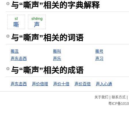
与“嘶声”相关的字典解释
sī
shēng
嘶
声
与“嘶声”相关的词语
嘶丑
嘶叫
嘶号
声东击西
声乐
声习
与“嘶声”相关的成语
声东击西
声价倍增
声价十倍
声价百倍
声入心通
|
|
关于我们
联系方式
粤ICP备1010