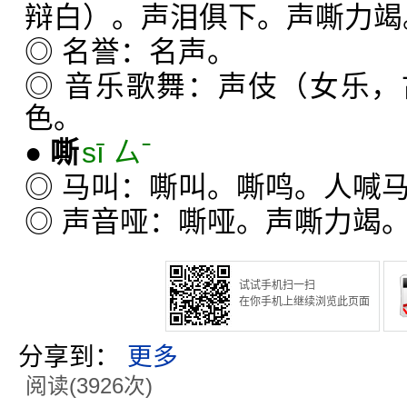
辩白）。声泪俱下。声嘶力竭
◎ 名誉：名声。
◎ 音乐歌舞：声伎（女乐
色。
●
嘶
sī ㄙˉ
◎ 马叫：嘶叫。嘶鸣。人喊
◎ 声音哑：嘶哑。声嘶力竭
试试手机扫一扫
在你手机上继续浏览此页面
分享到：
更多
阅读(3926次)