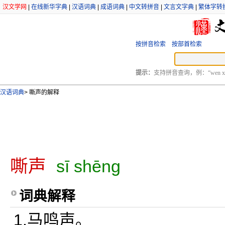
汉文学网
|
在线新华字典
|
汉语词典
|
成语词典
|
中文转拼音
|
文言文字典
|
繁体字转
按拼音检索
按部首检索
提示：
支持拼音查询，例：“wen xu
汉语词典
>
嘶声的解释
嘶声
sī shēng
词典解释
1.马鸣声。