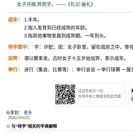
女子许嫁,笄而字。——《礼记·曲礼》
成年：
1.丰年。
2.指人发育到已经成熟的年龄。
3.指其他事物发展到成熟期。一年到头。
待字闺中：
字：许配；闺：女子卧室。留在闺房之中，等
加笄：
谓以簪束发。古时女子十五岁始加笄，表示成年。
举行：
进行（集会、比赛等）：举行会谈 ㄧ举行球赛 ㄧ展
试试手机扫一扫
在你手机上继续浏览此页面
分享到：
更多
阅读(2858次)
与“待字”相关的字典解释