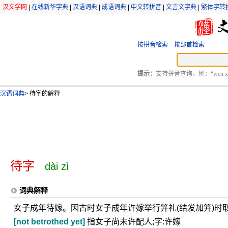
汉文学网
|
在线新华字典
|
汉语词典
|
成语词典
|
中文转拼音
|
文言文字典
|
繁体字转
按拼音检索
按部首检索
提示：
支持拼音查询，例：“wen xu
汉语词典
>
待字的解释
待字
dài zì
词典解释
女子成年待嫁。因古时女子成年许嫁举行笄礼(结发加笄)时
[not betrothed yet]
指女子尚未许配人;字:许嫁