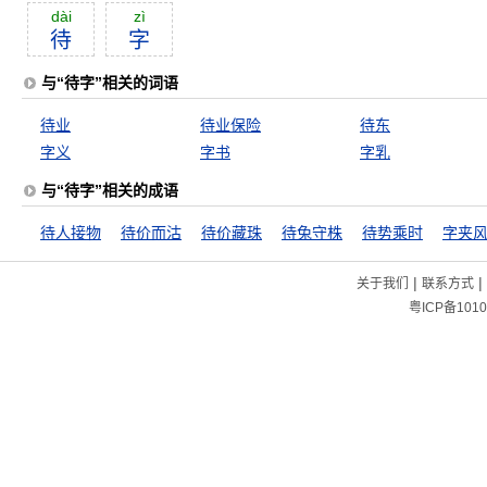
dài
zì
待
字
与“待字”相关的词语
待业
待业保险
待东
字义
字书
字乳
与“待字”相关的成语
待人接物
待价而沽
待价藏珠
待兔守株
待势乘时
字夹
|
|
关于我们
联系方式
粤ICP备1010