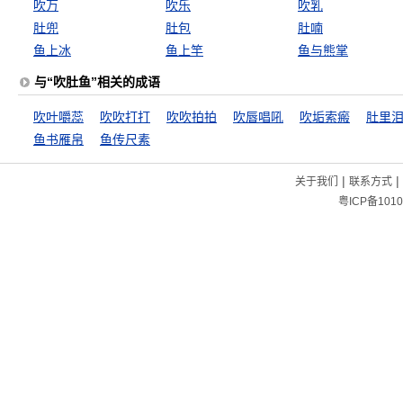
吹万
吹乐
吹乳
肚兜
肚包
肚喃
鱼上冰
鱼上竿
鱼与熊掌
与“吹肚鱼”相关的成语
吹叶嚼蕊
吹吹打打
吹吹拍拍
吹唇唱吼
吹垢索瘢
肚里
鱼书雁帛
鱼传尺素
|
|
关于我们
联系方式
粤ICP备1010