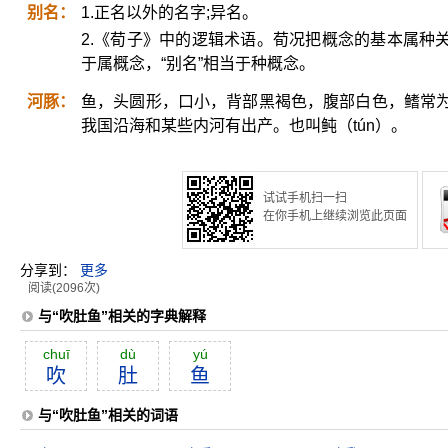
别名：
1.正名以外的名字;异名。
2.《荀子》中的逻辑术语。荀况把概念的基本属种关系
于属概念，“别名”相当于种概念。
河豚：
鱼，头圆形，口小，背部黑褐色，腹部白色，鳍常
我国沿海和某些内河有出产。也叫鲀（tún）。
试试手机扫一扫
在你手机上继续浏览此页面
分享到：
更多
阅读(2096次)
与“吹肚鱼”相关的字典解释
chuī
dù
yú
吹
肚
鱼
与“吹肚鱼”相关的词语