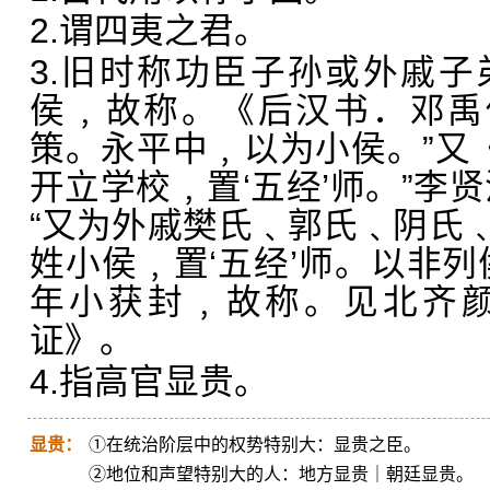
2.谓四夷之君。
3.旧时称功臣子孙或外戚
侯﹐故称。《后汉书．邓禹
策。永平中﹐以为小侯。”又《
开立学校﹐置‘五经’师。”李
“又为外戚樊氏﹑郭氏﹑阴氏
姓小侯﹐置‘五经’师。以非列
年小获封﹐故称。见北齐
证》。
4.指高官显贵。
显贵：
①在统治阶层中的权势特别大：显贵之臣。
②地位和声望特别大的人：地方显贵｜朝廷显贵。