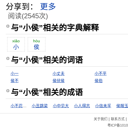
分享到：
更多
阅读(2545次)
与“小侯”相关的字典解释
xiăo
hòu
小
侯
与“小侯”相关的词语
小一
小丈夫
小不平
侯不
侯伏侯
侯伯
与“小侯”相关的成语
小不忍则乱大谋
小丑跳梁
小中见大
小人得志
小信未孚
侯服
|
|
关于我们
联系方式
粤ICP备1010