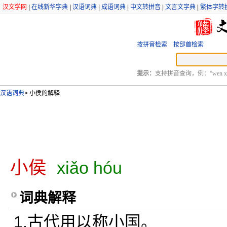
汉文学网
|
在线新华字典
|
汉语词典
|
成语词典
|
中文转拼音
|
文言文字典
|
繁体字转
按拼音检索
按部首检索
提示：
支持拼音查询，例：“wen xu
汉语词典
>
小侯的解释
小侯
xiǎo hóu
词典解释
1.古代用以称小国。