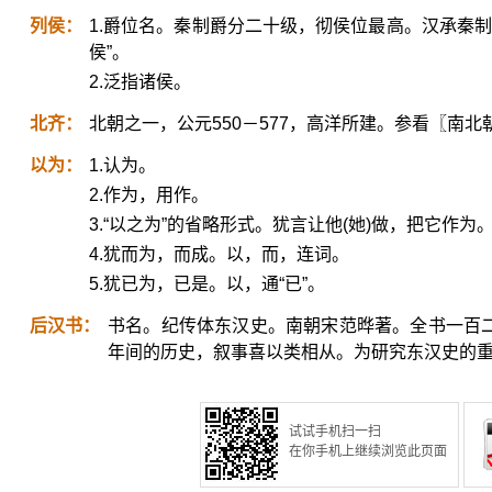
列侯：
1.爵位名。秦制爵分二十级，彻侯位最高。汉承秦
侯”。
2.泛指诸侯。
北齐：
北朝之一，公元550－577，高洋所建。参看〖南北
以为：
1.认为。
2.作为，用作。
3.“以之为”的省略形式。犹言让他(她)做，把它作为
4.犹而为，而成。以，而，连词。
5.犹已为，已是。以，通“已”。
后汉书：
书名。纪传体东汉史。南朝宋范晔著。全书一百二
年间的历史，叙事喜以类相从。为研究东汉史的
试试手机扫一扫
在你手机上继续浏览此页面