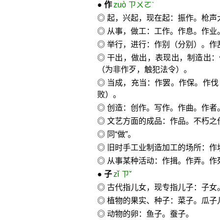
●
作
zuò ㄗㄨㄛˋ
◎ 起，兴起，现在起：振作。枪声
◎ 从事，做工：工作。作息。作业
◎ 举行，进行：作别（分别）。作
◎ 干出，做出，表现出，制造出
（为非作歹，触犯法令）。
◎ 当成，充当：作罢。作保。作
败）。
◎ 创造：创作。写作。作曲。作者
◎ 文艺方面的成品：作品。不朽之
◎ 同“做”。
◎ 旧时手工业制造加工的场所：作
◎ 从事某种活动：作揖。作弄。作
●
子
zǐ ㄗˇ
◎ 古代指儿女，现专指儿子：子
◎ 植物的果实、种子：菜子。瓜子
◎ 动物的卵：鱼子。蚕子。