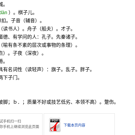
城。
dàn
）。棋子儿。
子母扣。子音（辅音）。
（读书人）。舟子（船夫）。才子。
道德、有学问的人：孔子。先秦诸子。
（喻有条不紊的层次或事物的条理）。
点）。子夜（深夜）。
爵。
，具有名词性（读轻声）：旗子。乱子。胖子。
两下子门。
．跛脚；ｂ．；质量不好或技艺低劣、本领不高）。蹩伤。
试手机扫一扫
下载本页内容
你手机上继续浏览此页面