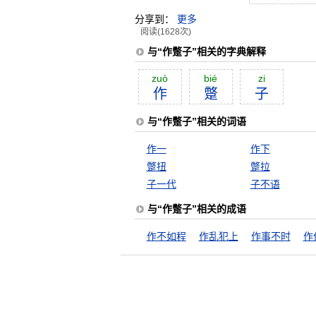
分享到：
更多
阅读(1628次)
与“作蹩子”相关的字典解释
zuò
bié
zi
作
蹩
子
与“作蹩子”相关的词语
作一
作下
蹩扭
蹩拉
子一代
子不语
与“作蹩子”相关的成语
作不如程
作乱犯上
作事不时
作