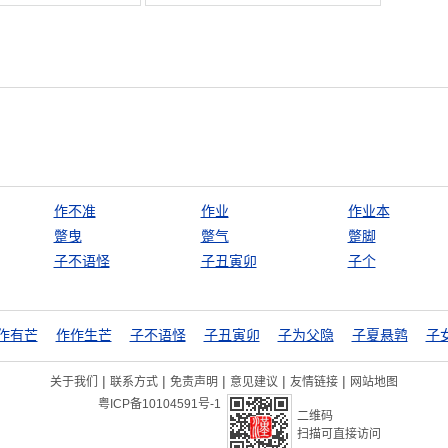
作不准
作业
作业本
蹩曳
蹩气
蹩脚
子不语怪
子丑寅卯
子个
作有芒
作作生芒
子不语怪
子丑寅卯
子为父隐
子夏悬鹑
子
|
|
|
|
|
关于我们
联系方式
免责声明
意见建议
友情链接
网站地图
粤ICP备10104591号-1
二维码
扫描可直接访问