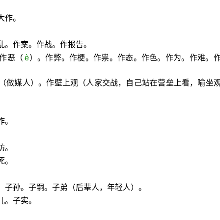
大作。
。
乱。作案。作战。作报告。
：作恶（
è
）。作弊。作梗。作祟。作态。作色。作为。作难。
伐（做媒人）。作壁上观（人家交战，自己站在营垒上看，喻坐
。
作。
坊。
死。
女。子孙。子嗣。子弟（后辈人，年轻人）。
儿。子实。