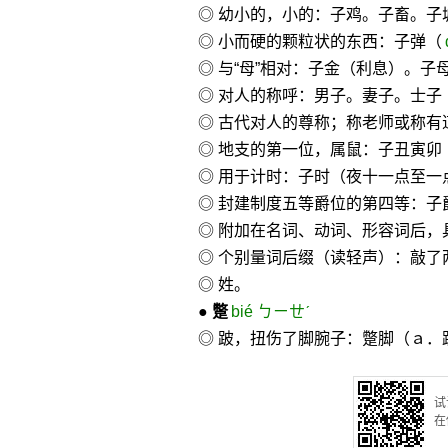
◎ 幼小的，小的：子鸡。子畜。子
◎ 小而硬的颗粒状的东西：子弹（
◎ 与“母”相对：子金（利息）。
◎ 对人的称呼：男子。妻子。士子
◎ 古代对人的尊称；称老师或称有
◎ 地支的第一位，属鼠：子丑寅卯
◎ 用于计时：子时（夜十一点至一
◎ 封建制度五等爵位的第四等：子
◎ 附加在名词、动词、形容词后
◎ 个别量词后缀（读轻声）：敲了
◎ 姓。
●
蹩
bié ㄅㄧㄝˊ
◎ 跛，扭伤了脚腕子：蹩脚（ａ
试
在