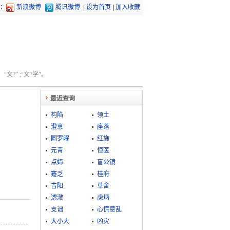
：
新浪微博
腾讯微博
|
设为首页
|
加入收藏
文?” ;“文?学”。
最近查询
构陷
领土
澄意
座落
圆罗曜
红旆
元青
恒医
点媂
盲公镜
蹇乏
桂府
吉阳
草舍
透澈
虎炳
支诎
心慌意乱
大小大
凶灾