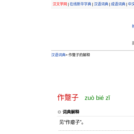
汉文学网
|
在线新华字典
|
汉语词典
|
成语词典
|
中
汉语词典
>
作蹩子的解释
作蹩子
zuò bié zǐ
词典解释
见“作瘪子”。