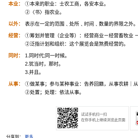
本业：
①本来的职业：士农工商，各安本业。
②〈书〉指农业。
以外：
表示在一定的范围﹑处所﹑时间﹑数量的界限之外
经营：
①筹划并管理（企业等）：经营商业ㄧ经营畜牧业 
②泛指计划和组织：这个展览会是煞费经营的。
同时：
1.同时代;同一时候。
2.犹当时，那时。
3.并且。
从事：
①做某事；参与某种事业：告养回籍，从事农耕｜
②处置；处理：依法从事。
试试手机扫一扫
在你手机上继续浏览此页面
分享到：
更多