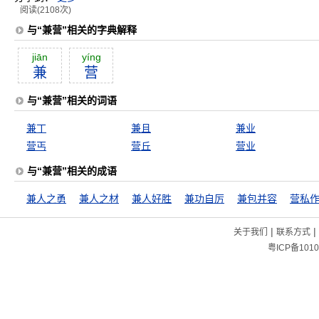
阅读(2108次)
与“兼营”相关的字典解释
jiān
yíng
兼
营
与“兼营”相关的词语
兼丁
兼且
兼业
营丐
营丘
营业
与“兼营”相关的成语
兼人之勇
兼人之材
兼人好胜
兼功自厉
兼包并容
营私
|
|
关于我们
联系方式
粤ICP备1010