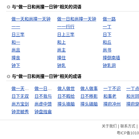
与“做一日和尚撞一日钟”相关的词语
做一天和尚撞一天钟
做一日和尚撞一天钟
做一路
一一
一一行行
一丁
日三竿
日上三竿
日下
和一
和上
和丘
尚且
尚主
尚书
撞丧
撞住
撞倒南墙
钟下
钟乳
钟乳洞
与“做一日和尚撞一日钟”相关的成语
做一天和尚撞一天钟
做一日和尚撞一天钟
做人做世
做人做事
一丁不识
一丁
日下无双
日不我与
日不暇给
日不移影
和事老
和光
尚方宝剑
尚虚中馈
撞头搕脑
撞头磕脑
撞府冲州
撞府
钟灵毓秀
钟盘烛龠
|
|
关于我们
联系方式
粤ICP备1010