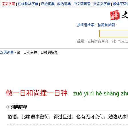
汉文学网
|
在线新华字典
|
汉语词典
|
成语词典
|
中文转拼音
|
文言文字典
|
繁体字转
按拼音检索
按部首检索
提示：
支持拼音查询，例：“wen xu
汉语词典
>
做一日和尚撞一日钟的解释
做一日和尚撞一日钟
zuò yī rì hé shàng zh
词典解释
俗语。比喻遇事敷衍，得过且过。也有无可奈何，勉強从事