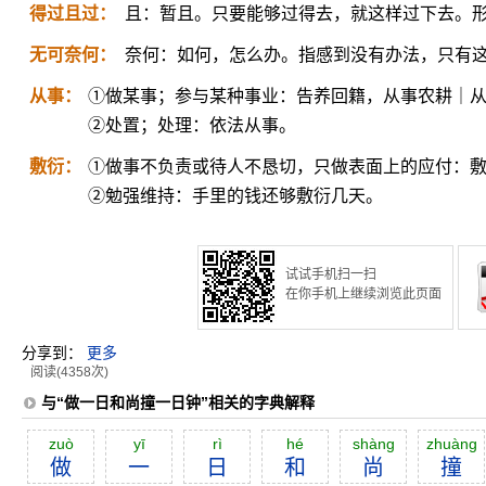
得过且过：
且：暂且。只要能够过得去，就这样过下去。
无可奈何：
奈何：如何，怎么办。指感到没有办法，只有
从事：
①做某事；参与某种事业：告养回籍，从事农耕｜
②处置；处理：依法从事。
敷衍：
①做事不负责或待人不恳切，只做表面上的应付：
②勉强维持：手里的钱还够敷衍几天。
试试手机扫一扫
在你手机上继续浏览此页面
分享到：
更多
阅读(4358次)
与“做一日和尚撞一日钟”相关的字典解释
zuò
yī
rì
hé
shàng
zhuàng
做
一
日
和
尚
撞