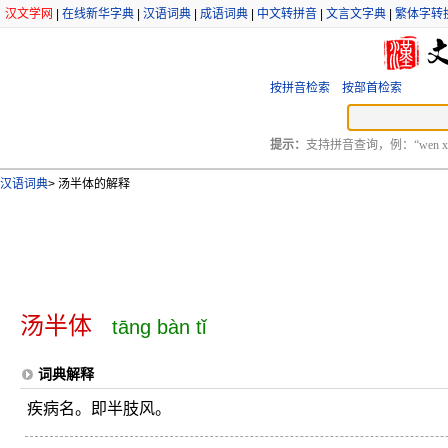
汉文学网
|
在线新华字典
|
汉语词典
|
成语词典
|
中文转拼音
|
文言文字典
|
繁体字转
按拼音检索
按部首检索
提示：
支持拼音查询，例：“wen xu
汉语词典
>
汤半体的解释
汤半体
tāng bàn tǐ
词典解释
疾病名。即半肢风。