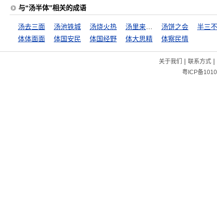
与“汤半体”相关的成语
汤去三面
汤池铁城
汤烧火热
汤里来，水里去
汤饼之会
半三
体体面面
体国安民
体国经野
体大思精
体察民情
|
|
关于我们
联系方式
粤ICP备1010