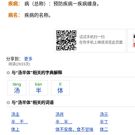
疾病：
病（总称）：预防疾病ㄧ疾病缠身。
病名：
疾病的名称。
试试手机扫一扫
在你手机上继续浏览此页面
分享到：
更多
阅读(2633次)
与“汤半体”相关的字典解释
tāng
bàn
tĭ
汤
半
体
与“汤半体”相关的词语
汤主
汤井
汤元
半…不…
半…半…
半丁
体上
体不安席，食不甘味
体二