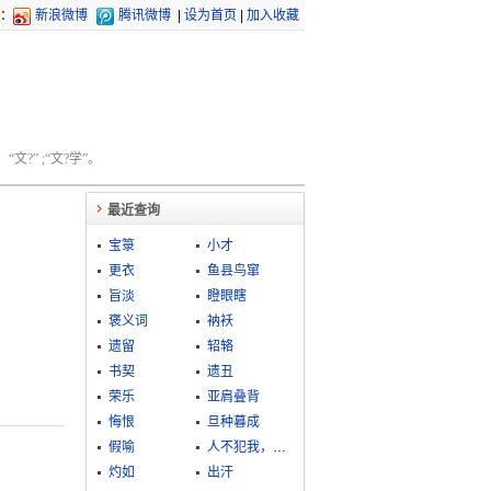
：
新浪微博
腾讯微博
|
设为首页
|
加入收藏
文?” ;“文?学”。
最近查询
宝箓
小才
更衣
鱼县鸟窜
旨淡
瞪眼瞎
褒义词
衲袄
遗留
轺辂
书契
遗丑
荣乐
亚肩叠背
悔恨
旦种暮成
假喻
人不犯我，我不犯人
灼如
出汗