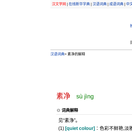
汉文学网
|
在线新华字典
|
汉语词典
|
成语词典
|
中
汉语词典
>
素净的解释
素净
sù jìng
词典解释
见“素浄”。
(1)
[quiet colour]
∶色彩不鲜艳,淡