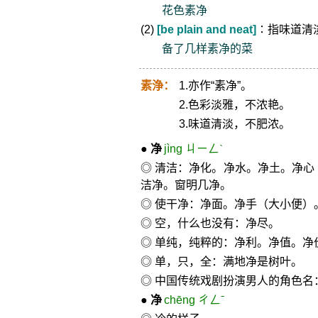
花色素净
(2)
[be plain and neat]
∶指味道清
备了几样素净的菜
素浄：
1.亦作“素净”。
2.色彩淡雅，不浓艳。
3.味道清淡，不肥浓。
●
净
jìng ㄐㄧㄥˋ
◎ 清洁：净化。净水。净土。净心（
洁净。窗明几净。
◎ 使干净：净面。净手（大小便）
◎ 空，什么也没有：净尽。
◎ 单纯，纯粹的：净利。净值。净
◎ 单，只，全：满地净是树叶。
◎ 中国传统戏剧扮演男人的角色名：
●
净
chēng ㄔㄥˉ