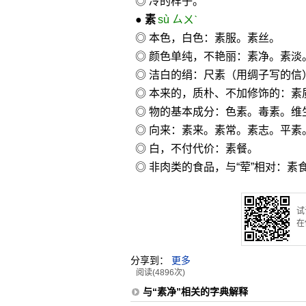
◎ 冷的样子。
●
素
sù ㄙㄨˋ
◎ 本色，白色：素服。素丝。
◎ 颜色单纯，不艳丽：素净。素淡
◎ 洁白的绢：尺素（用绸子写的信
◎ 本来的，质朴、不加修饰的：
◎ 物的基本成分：色素。毒素。维
◎ 向来：素来。素常。素志。平素
◎ 白，不付代价：素餐。
◎ 非肉类的食品，与“荤”相对：素
试
在
分享到：
更多
阅读(4896次)
与“素净”相关的字典解释