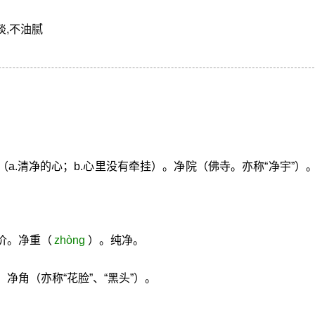
淡,不油腻
a.清净的心；b.心里没有牵挂）。净院（佛寺。亦称“净宇”）
。
价。净重（
zhòng
）。纯净。
净角（亦称“花脸”、“黑头”）。