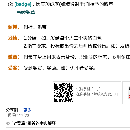
(2)
[badge]
∶因某项成就(如精通射击)而授予的徽章
事绩奖章
佩带：
佩挂：系带。
发给：
1.分给。如：发给每个人三个夹馅面包。
2.指在要求、投标或出价之后判给或分给。如：发
徽章：
佩带在身上用来表示身份、职业等的标志，多用金
受奖：
受到奖赏、奖励。如：优胜者受奖。
试试手机扫一扫
在你手机上继续浏览此页面
分享到：
更多
阅读(2726次)
与“奖章”相关的字典解释