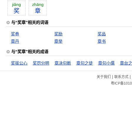
jiăng
zhāng
奖
章
与“奖章”相关的词语
奖券
奖励
奖品
章丹
章举
章书
与“奖章”相关的成语
奖拔公心
奖罚分明
章决句断
章句之徒
章句小儒
章台
|
|
关于我们
联系方式
粤ICP备1010