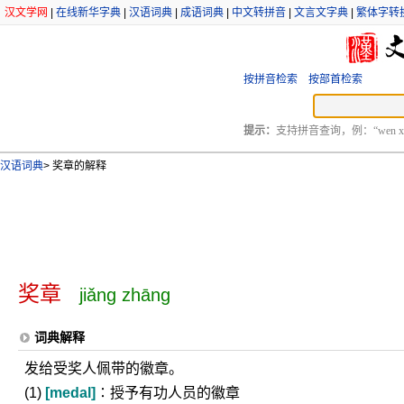
汉文学网
|
在线新华字典
|
汉语词典
|
成语词典
|
中文转拼音
|
文言文字典
|
繁体字转
按拼音检索
按部首检索
提示：
支持拼音查询，例：“wen xu
汉语词典
>
奖章的解释
奖章
jiǎng zhāng
词典解释
发给受奖人佩带的徽章。
(1)
[medal]
∶授予有功人员的徽章