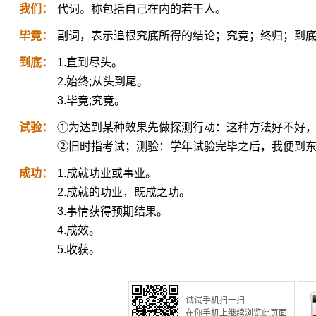
我们：
代词。称包括自己在内的若干人。
毕竟：
副词，表示追根究底所得的结论；究竟；终归；到
到底：
1.直到尽头。
2.始终;从头到尾。
3.毕竟;究竟。
试验：
①为达到某种效果先做探测行动：这种方法好不好
②旧时指考试；测验：学年试验完毕之后，我便到
成功：
1.成就功业或事业。
2.成就的功业，既成之功。
3.事情获得预期结果。
4.成效。
5.收获。
试试手机扫一扫
在你手机上继续浏览此页面