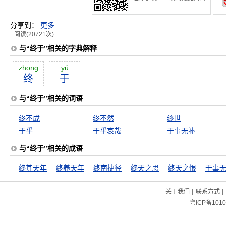
分享到：
更多
阅读(20721次)
与“终于”相关的字典解释
zhōng
yú
终
于
与“终于”相关的词语
终不成
终不然
终世
于乎
于乎哀哉
于事无补
与“终于”相关的成语
终其天年
终养天年
终南捷径
终天之思
终天之恨
于事
|
|
关于我们
联系方式
粤ICP备1010