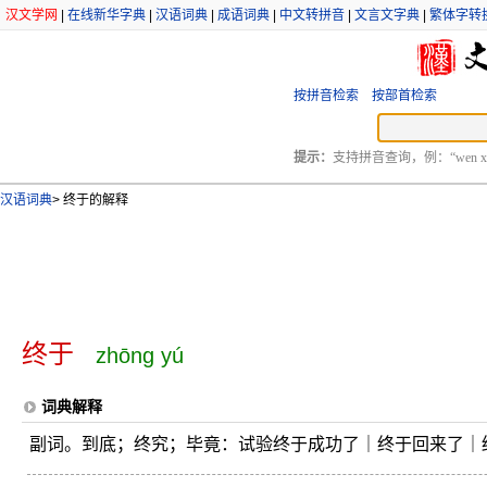
汉文学网
|
在线新华字典
|
汉语词典
|
成语词典
|
中文转拼音
|
文言文字典
|
繁体字转
按拼音检索
按部首检索
提示：
支持拼音查询，例：“wen xu
汉语词典
>
终于的解释
终于
zhōng yú
词典解释
副词。到底；终究；毕竟：试验终于成功了｜终于回来了｜