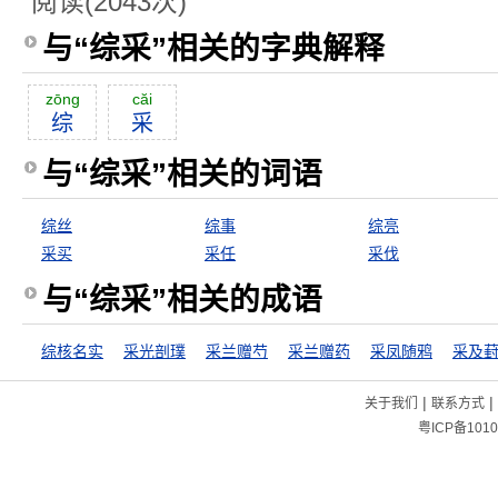
阅读(2043次)
与“综采”相关的字典解释
zōng
căi
综
采
与“综采”相关的词语
综丝
综事
综亮
采买
采任
采伐
与“综采”相关的成语
综核名实
采光剖璞
采兰赠芍
采兰赠药
采凤随鸦
采及
|
|
关于我们
联系方式
粤ICP备1010