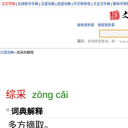
汉文学网
|
在线新华字典
|
汉语词典
|
成语词典
|
中文转拼音
|
文言文字典
|
繁体字转
按拼音检索
按部首检索
提示：
支持拼音查询，例：“wen xu
汉语词典
>
综采的解释
综采
zōng cǎi
词典解释
多方摘取。