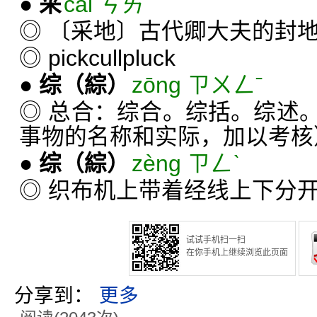
●
采
cài ㄘㄞˋ
◎ 〔采地〕古代卿大夫的封地
◎ pickcullpluck
●
综
（綜）
zōng ㄗㄨㄥˉ
◎ 总合：综合。综括。综述
事物的名称和实际，加以考核
●
综
（綜）
zèng ㄗㄥˋ
◎ 织布机上带着经线上下分
试试手机扫一扫
在你手机上继续浏览此页面
分享到：
更多