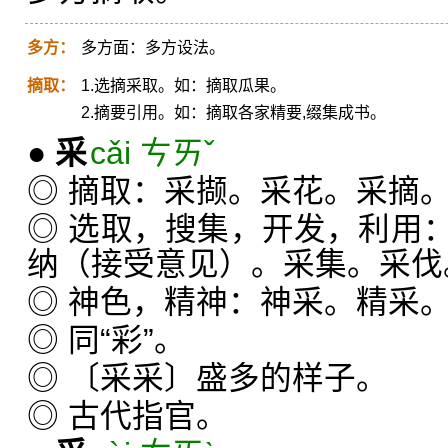
多方：
多方面：多方设法。
摘取：
1.选摘采取。如：摘取瓜果。
2.摘要引用。如：摘取各家精要,缀集成书。
●
采
cǎi ㄘㄞˇ
◎ 摘取：采撷。采花。采摘
◎ 选取，搜集，开发，利用
纳（接受意见）。采集。采伐
◎ 神色，精神：神采。精采
◎ 同“彩”。
◎ 〔采采〕盛多的样子。
◎ 古代指官。