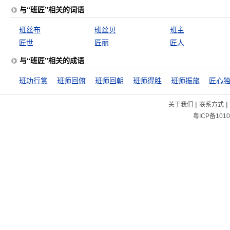
与“班匠”相关的词语
班丝布
班丝贝
班主
匠世
匠丽
匠人
与“班匠”相关的成语
班功行赏
班师回俯
班师回朝
班师得胜
班师振旅
匠心
|
|
关于我们
联系方式
粤ICP备1010