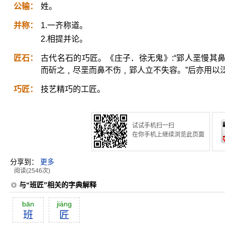
公输：
姓。
并称：
1.一齐称道。
2.相提并论。
匠石：
古代名石的巧匠。《庄子．徐无鬼》:“郢人垩慢其
而斫之﹐尽垩而鼻不伤﹐郢人立不失容。”后亦用以
巧匠：
技艺精巧的工匠。
试试手机扫一扫
在你手机上继续浏览此页面
分享到：
更多
阅读(2546次)
与“班匠”相关的字典解释
bān
jiàng
班
匠