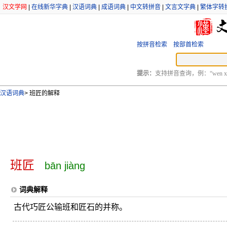
汉文学网
|
在线新华字典
|
汉语词典
|
成语词典
|
中文转拼音
|
文言文字典
|
繁体字转
按拼音检索
按部首检索
提示：
支持拼音查询，例：“wen xu
汉语词典
>
班匠的解释
班匠
bān jiàng
词典解释
古代巧匠公输班和匠石的并称。