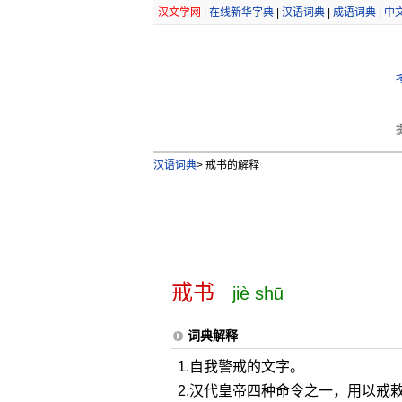
汉文学网
|
在线新华字典
|
汉语词典
|
成语词典
|
中
汉语词典
>
戒书的解释
戒书
jiè shū
词典解释
1.自我警戒的文字。
2.汉代皇帝四种命令之一，用以戒