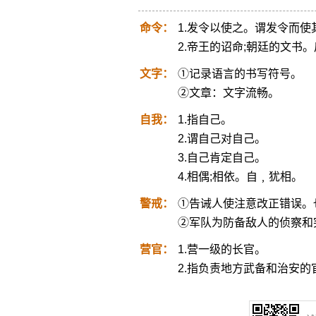
命令：
1.发令以使之。谓发令而
2.帝王的诏命;朝廷的文书
文字：
①记录语言的书写符号。
②文章：文字流畅。
自我：
1.指自己。
2.谓自己对自己。
3.自己肯定自己。
4.相偶;相依。自﹐犹相。
警戒：
①告诫人使注意改正错误。
②军队为防备敌人的侦察和
营官：
1.营一级的长官。
2.指负责地方武备和治安的