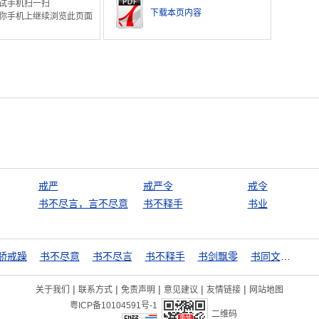
试手机扫一扫
下载本页内容
你手机上继续浏览此页面
戒严
戒严令
戒令
书不尽言，言不尽意
书不释手
书业
骄戒躁
书不尽意
书不尽言
书不释手
书剑飘零
书同文，车同轨
|
|
|
|
|
关于我们
联系方式
免责声明
意见建议
友情链接
网站地图
粤ICP备10104591号-1
二维码