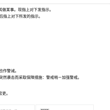
使其做某事。现指上对下发指示。
。后指上对下所发的指示。
也作警诫。
突然袭击而采取保障措施：警戒哨ㄧ加强警戒。
官吏。