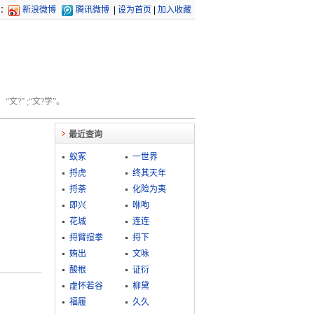
：
新浪微博
腾讯微博
|
设为首页
|
加入收藏
文?” ;“文?学”。
最近查询
蚁冢
一世界
捋虎
终其天年
捋荼
化险为夷
即兴
咻呴
花城
连连
捋臂揎拳
捋下
姷出
文咏
酸根
证衍
虚怀若谷
柳黛
福履
久久