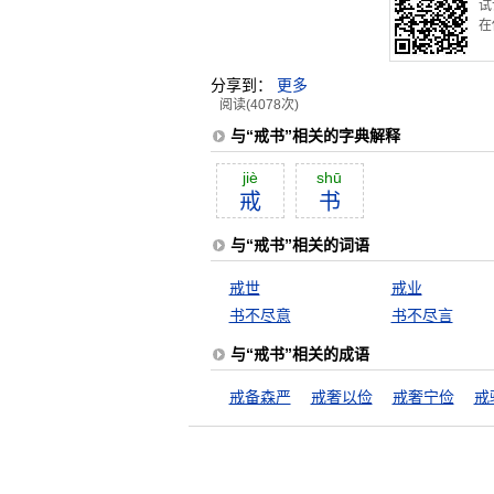
试
在
分享到：
更多
阅读(4078次)
与“戒书”相关的字典解释
jiè
shū
戒
书
与“戒书”相关的词语
戒世
戒业
书不尽意
书不尽言
与“戒书”相关的成语
戒备森严
戒奢以俭
戒奢宁俭
戒