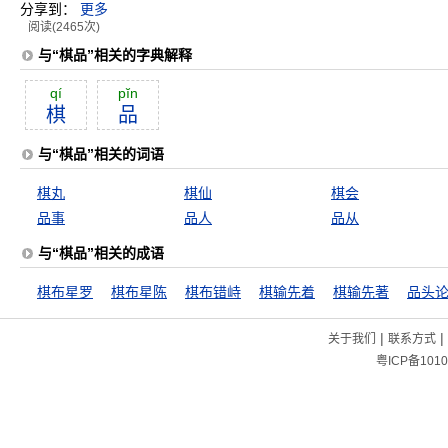
分享到：
更多
阅读(2465次)
与“棋品”相关的字典解释
qí
pĭn
棋
品
与“棋品”相关的词语
棋丸
棋仙
棋会
品事
品人
品从
与“棋品”相关的成语
棋布星罗
棋布星陈
棋布错峙
棋输先着
棋输先著
品头
|
|
关于我们
联系方式
粤ICP备1010