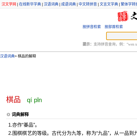
汉文学网
|
在线新华字典
|
汉语词典
|
成语词典
|
中文转拼音
|
文言文字典
|
繁体字转
按拼音检索
按部首检索
提示：
支持拼音查询，例：“wen xu
汉语词典
>
棋品的解释
棋品
qí pǐn
词典解释
1.亦作“棊品”。
2.围棋棋艺的等级。古代分为九等，称为“九品”，从一品