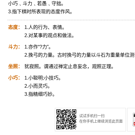
小巧﹑斗力﹑若愚﹑守拙。
3.指下棋时所表现的态度作风。
态度：
1.人的行为、表情。
2.对某事的观点和做法。
斗力：
1.亦作“?力”。
2.挽弓的力量。古时挽弓的力量以斗石为重量单位
坐照：
犹寂照。谓通过禅定止息妄念，观照正理。
小巧：
1.小聪明;小技巧。
2.小而灵巧。
3.指精细巧妙。
试试手机扫一扫
在你手机上继续浏览此页面