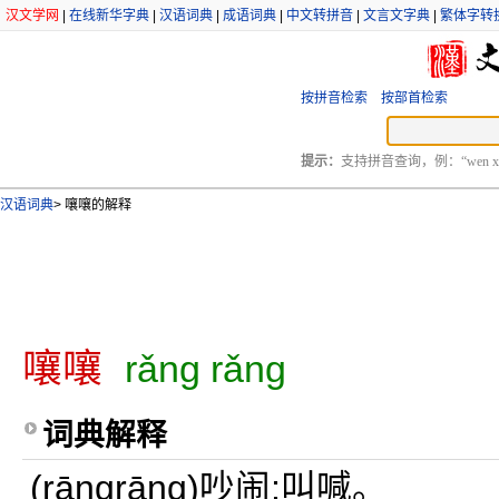
汉文学网
|
在线新华字典
|
汉语词典
|
成语词典
|
中文转拼音
|
文言文字典
|
繁体字转
按拼音检索
按部首检索
提示：
支持拼音查询，例：“wen xu
汉语词典
>
嚷嚷的解释
嚷嚷
rǎng rǎng
词典解释
(rāngrāng)吵闹;叫喊。