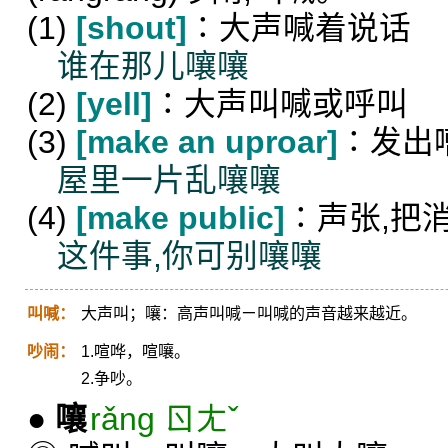
(1)
[shout]
∶大声喊着说话
谁在那儿嚷嚷
(2)
[yell]
∶大声叫喊或呼叫
(3)
[make an uproar]
∶发出
屋里一片乱嚷嚷
(4)
[make public]
∶声张,把
这件事,你可别嚷嚷
叫喊：
大声叫；嚷：高声叫喊ㄧ叫喊的声音越来越近。
吵闹：
1.喧哗，喧嚷。
2.争吵。
●
嚷
rǎng ㄖㄤˇ