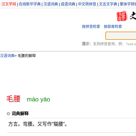
汉文学网
|
在线新华字典
|
汉语词典
|
成语词典
|
中文转拼音
|
文言文字典
|
繁体字转
按拼音检索
按部首检索
提示：
支持拼音查询，例：“wen xu
汉语词典
>
毛腰的解释
毛腰
máo yāo
词典解释
方言。弯腰。又写作“猫腰”。