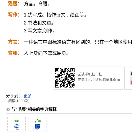
猫腰：
方言。弯腰。
写作：
1.犹写成。指作诗文﹑绘画等。
2.书法和文章。
3.写文章;创作。
方言：
一种语言中跟标准语言有区别的、只在一个地区使
弯腰：
人上身向下弯或屈身。
试试手机扫一扫
在你手机上继续浏览此页面
分享到：
更多
阅读(1890次)
与“毛腰”相关的字典解释
máo
yāo
毛
腰