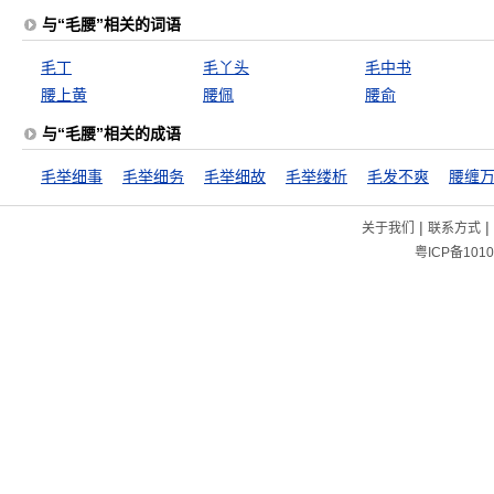
与“毛腰”相关的词语
毛丁
毛丫头
毛中书
腰上黄
腰佩
腰俞
与“毛腰”相关的成语
毛举细事
毛举细务
毛举细故
毛举缕析
毛发不爽
腰缠
|
|
关于我们
联系方式
粤ICP备1010