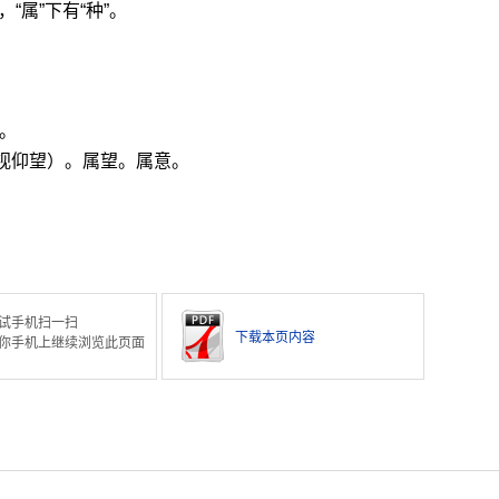
，“属”下有“种”。
。
视仰望）。属望。属意。
。
试手机扫一扫
下载本页内容
你手机上继续浏览此页面