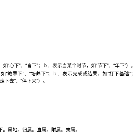
如“心下”、“言下”；ｂ．表示当某个时节，如“节下”、“年下”）
如“教导下”、“培养下”；ｂ．表示完成或结果，如“打下基础”
走下去”、“停下来”）。
。
下。属地。归属。直属。附属。隶属。