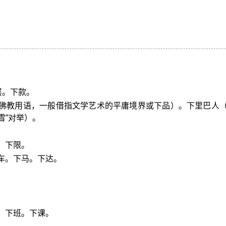
层。下款。
（佛教用语，一般借指文学艺术的平庸境界或下品）。下里巴人
雪”对举）。
。下限。
车。下马。下达。
：下班。下课。