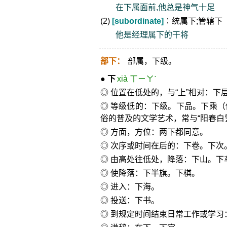
在下属面前,他总是神气十足
(2)
[subordinate]
∶统属下;管辖下
他是经理属下的干将
部下：
部属，下级。
●
下
xià ㄒㄧㄚˋ
◎ 位置在低处的，与“上”相对：下
◎ 等级低的：下级。下品。下乘
俗的普及的文学艺术，常与“阳春白
◎ 方面，方位：两下都同意。
◎ 次序或时间在后的：下卷。下次
◎ 由高处往低处，降落：下山。下
◎ 使降落：下半旗。下棋。
◎ 进入：下海。
◎ 投送：下书。
◎ 到规定时间结束日常工作或学习