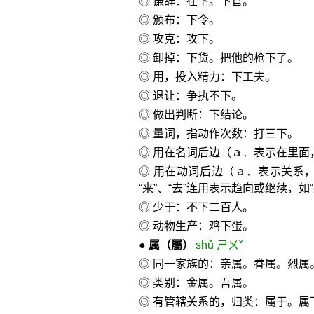
◎ 谦辞：在下。下官。
◎ 颁布：下令。
◎ 攻克：攻下。
◎ 卸掉：下货。把他的枪下了。
◎ 用，投入精力：下工夫。
◎ 退让：争执不下。
◎ 做出判断：下结论。
◎ 量词，指动作次数：打三下。
◎ 用在名词后边（ａ．表示在里面，
◎ 用在动词后边（ａ．表示关系，
“来”、“去”连用表示趋向或继续，如“
◎ 少于：不下二百人。
◎ 动物生产：鸡下蛋。
●
属
（屬）
shǔ ㄕㄨˇ
◎ 同一家族的：亲属。眷属。烈属
◎ 类别：金属。吾属。
◎ 有管辖关系的，归类：属于。属