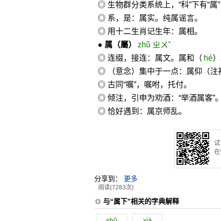
◎ 生物群分类系统上，“科”下有“属”
◎ 系，是：属实。纯属谣言。
◎ 用十二生肖记生年：属相。
●
属
（屬）
zhǔ ㄓㄨˇ
◎ 连缀，接连：属文。属和（
hé
）
◎ （意念）集中于一点：属仰（注
◎ 古同“嘱”，嘱咐，托付。
◎ 倾注，引申为劝酒：“举酒属客”
◎ 恰好遇到：属京师乱。
试
在
分享到：
更多
阅读(7283次)
与“属下”相关的字典解释
shŭ
xià