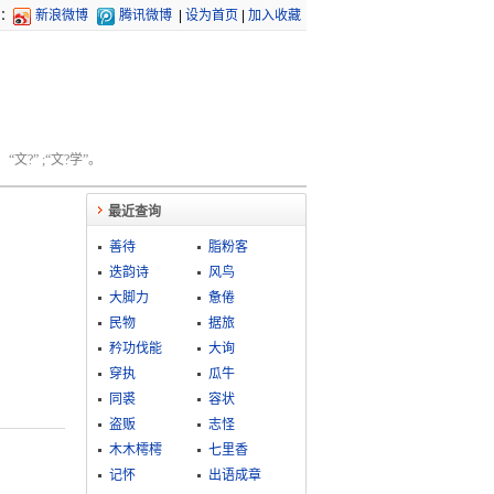
：
新浪微博
腾讯微博
|
设为首页
|
加入收藏
文?” ;“文?学”。
最近查询
善待
脂粉客
迭韵诗
风鸟
大脚力
惫倦
民物
据旅
矜功伐能
大询
穿执
瓜牛
同裘
容状
盗贩
志怪
木木樗樗
七里香
记怀
出语成章