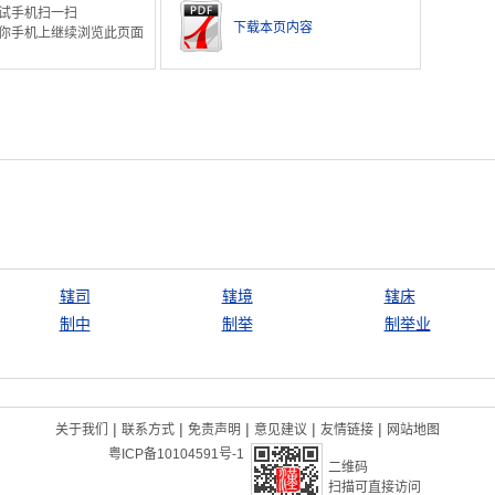
试手机扫一扫
下载本页内容
你手机上继续浏览此页面
辖司
辖境
辖床
制中
制举
制举业
|
|
|
|
|
关于我们
联系方式
免责声明
意见建议
友情链接
网站地图
粤ICP备10104591号-1
二维码
扫描可直接访问