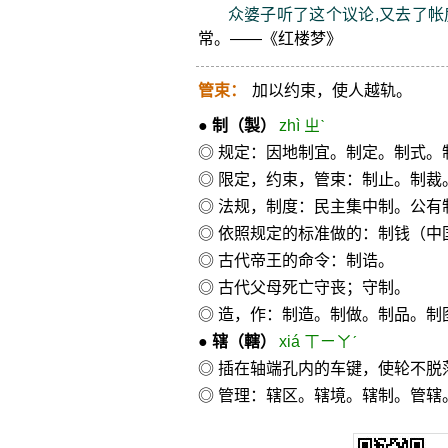
众婆子听了这个议论,又去了帐
常。——《红楼梦》
管束：
加以约束，使人越轨。
●
制
（製）
zhì ㄓˋ
◎ 规定：因地制宜。制定。制式。
◎ 限定，约束，管束：制止。制
◎ 法规，制度：民主集中制。公有
◎ 依照规定的标准做的：制钱（中
◎ 古代帝王的命令：制诰。
◎ 古代父母死亡守丧；守制。
◎ 造，作：制造。制做。制品。制
●
辖
（轄）
xiá ㄒㄧㄚˊ
◎ 插在轴端孔内的车键，使轮不脱
◎ 管理：辖区。辖境。辖制。管辖