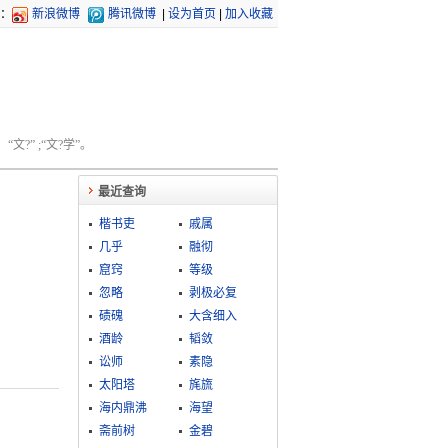
：
新浪微博
腾讯微博
|
设为首页
|
加入收藏
文?” ;“文?学”。
最近查询
楷书吏
戚属
几乎
融彻
窟窍
等级
忽略
剥极必复
碛磈
大含细入
酒龄
韬敛
讼师
素隐
太阳塔
旄旒
海内鼎沸
海望
斋前树
金碧