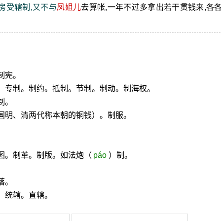
房受辖制,又不与
凤姐儿
去算帐,一年不过多拿出若干贯钱来,各
制宪。
裁。专制。制约。抵制。节制。制动。制海权。
制。
国明、清两代称本朝的铜钱）。制服。
图。制革。制版。如法炮（
páo
）制。
落。
。统辖。直辖。