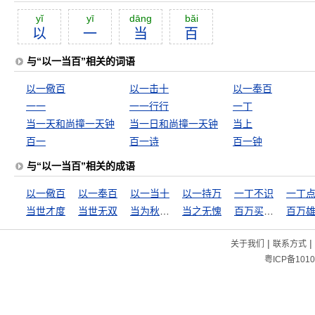
yĭ
yī
dāng
băi
以
一
当
百
与“以一当百”相关的词语
以一儆百
以一击十
以一奉百
一一
一一行行
一丁
当一天和尚撞一天钟
当一日和尚撞一天钟
当上
百一
百一诗
百一钟
与“以一当百”相关的成语
以一儆百
以一奉百
以一当十
以一持万
一丁不识
一丁
当世才度
当世无双
当为秋霜，无为槛羊
当之无愧
百万买宅，千万买邻
百万
|
|
关于我们
联系方式
粤ICP备1010