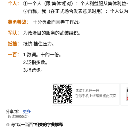
个人：
①一个人（跟‘集体’相对）：个人利益服从集体利
②自称，我（在正式场合发表意见时用）：个人认
英勇善战：
十分勇敢而且善于作战。
军队：
为政治目的服务的武装组织。
抵挡：
抵抗;挡住压力。
一百：
1.数词。十的十倍。
2.泛指多数。
3.指跨步。
试试手机扫一扫
在你手机上继续浏览此页面
分享到：
更多
阅读(6655次)
与“以一当百”相关的字典解释