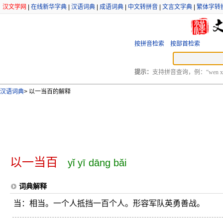
汉文学网
|
在线新华字典
|
汉语词典
|
成语词典
|
中文转拼音
|
文言文字典
|
繁体字转
按拼音检索
按部首检索
提示：
支持拼音查询，例：“wen xu
汉语词典
>
以一当百的解释
以一当百
yǐ yī dāng bǎi
词典解释
当：相当。一个人抵挡一百个人。形容军队英勇善战。