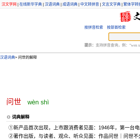
汉文学网
|
在线新华字典
|
汉语词典
|
成语词典
|
中文转拼音
|
文言文字典
|
繁体字转
按拼音检索
按部首检索
提示：
支持拼音查询，例：“wen xu
汉语词典
>
问世的解释
问世
wèn shì
词典解释
①新产品首次出现，上市跟消费者见面：1946年，第一台
②著作出版，与读者、观众、听众见面：作品问世｜问世不