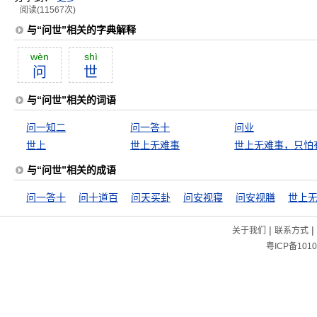
阅读(11567次)
与“问世”相关的字典解释
wèn
shì
问
世
与“问世”相关的词语
问一知二
问一答十
问业
世上
世上无难事
与“问世”相关的成语
问一答十
问十道百
问天买卦
问安视寝
问安视膳
|
|
关于我们
联系方式
粤ICP备1010