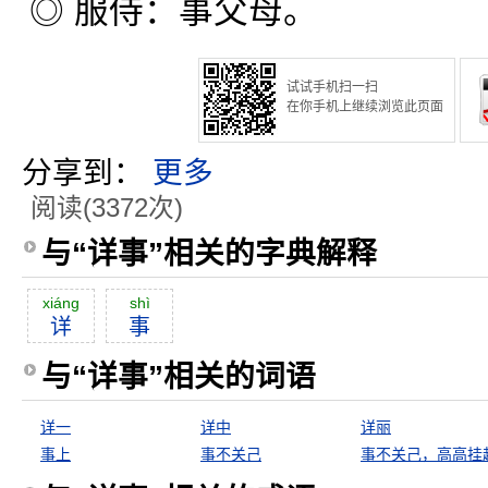
◎ 服侍：事父母。
试试手机扫一扫
在你手机上继续浏览此页面
分享到：
更多
阅读(3372次)
与“详事”相关的字典解释
xiáng
shì
详
事
与“详事”相关的词语
详一
详中
详丽
事上
事不关己
事不关己，高高挂