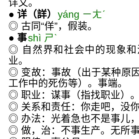
详文。
●
详
（詳）
yáng ㄧㄤˊ
◎ 古同“佯”，假装。
●
事
shì ㄕˋ
◎ 自然界和社会中的现象
业。
◎ 变故：事故（出于某种原
工作中的死伤等）。事端。
◎ 职业：谋事（指找职业）
◎ 关系和责任：你走吧，没
◎ 办法：光着急也不是事儿
◎ 做，治：不事生产。无所