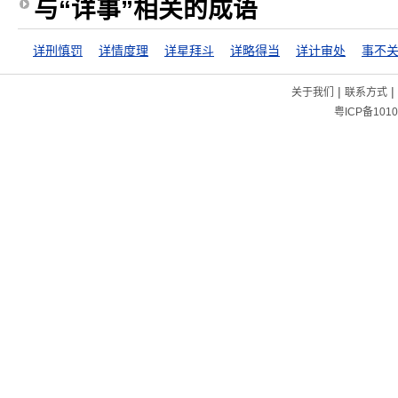
与“详事”相关的成语
详刑慎罚
详情度理
详星拜斗
详略得当
详计审处
事不
|
|
关于我们
联系方式
粤ICP备1010