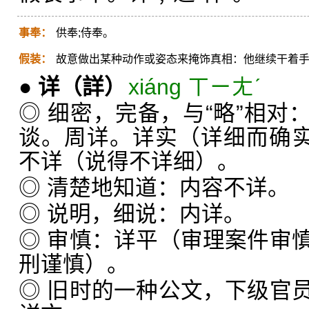
事奉：
供奉;侍奉。
假装：
故意做出某种动作或姿态来掩饰真相：他继续干着
●
详
（詳）
xiáng ㄒㄧㄤˊ
◎ 细密，完备，与“略”相对
谈。周详。详实（详细而确实
不详（说得不详细）。
◎ 清楚地知道：内容不详。
◎ 说明，细说：内详。
◎ 审慎：详平（审理案件审
刑谨慎）。
◎ 旧时的一种公文，下级官