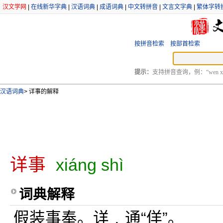
汉文学网
|
在线新华字典
|
汉语词典
|
成语词典
|
中文转拼音
|
文言文字典
|
繁体字转
按拼音检索
按部首检索
提示：
支持拼音查询，例：“wen xu
汉语词典
>
详事的解释
详事
xiáng shì
词典解释
假装事奉。详﹐通“佯”。