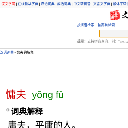
汉文学网
|
在线新华字典
|
汉语词典
|
成语词典
|
中文转拼音
|
文言文字典
|
繁体字转
按拼音检索
按部首检索
提示：
支持拼音查询，例：“wen xu
汉语词典
>
慵夫的解释
慵夫
yōng fū
词典解释
庸夫，平庸的人。