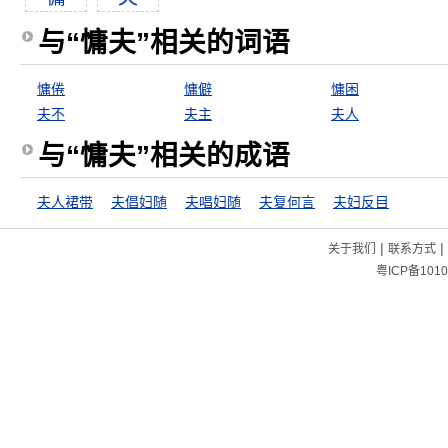
与“慵夫”相关的词语
慵倦
慵僻
慵困
夫不
夫主
夫人
与“慵夫”相关的成语
夫人裙带
夫倡妇随
夫唱妇随
夫复何言
夫妇反目
|
|
关于我们
联系方式
粤ICP备1010