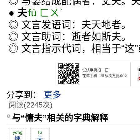
◎ 与妻结成配偶者：丈夫。
●
夫
fú ㄈㄨˊ
◎ 文言发语词：夫天地者。
◎ 文言助词：逝者如斯夫。
◎ 文言指示代词，相当于“这”
试试手机扫一扫
在你手机上继续浏览此页面
分享到：
更多
阅读(2245次)
与“慵夫”相关的字典解释
yōng
fū
慵
夫