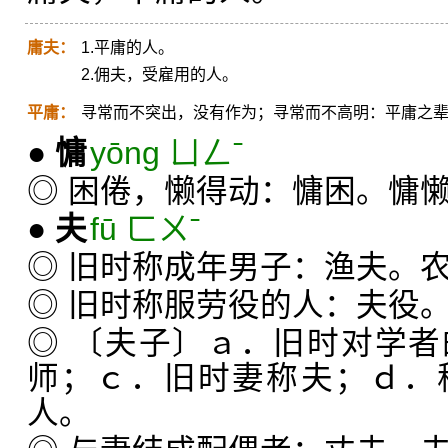
庸夫：
1.平庸的人。
2.佣夫，受雇用的人。
平庸：
寻常而不突出，没有作为；寻常而不高明：平庸之
●
慵
yōng ㄩㄥˉ
◎ 困倦，懒得动：慵困。慵
●
夫
fū ㄈㄨˉ
◎ 旧时称成年男子：渔夫。
◎ 旧时称服劳役的人：夫役
◎ 〔夫子〕ａ．旧时对学
师；ｃ．旧时妻称夫；ｄ．
人。