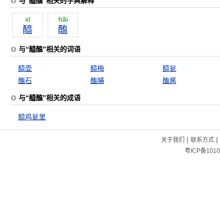
与“醯醢”相关的字典解释
xī
hăi
醯
醢
与“醯醢”相关的词语
醯壶
醯梅
醯瓮
醢石
醢脯
醢酱
与“醯醢”相关的成语
醯鸡瓮里
|
|
关于我们
联系方式
粤ICP备1010