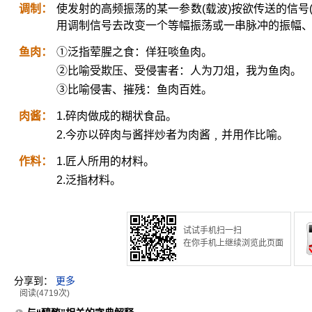
调制：
使发射的高频振荡的某一参数(载波)按欲传送的信号
用调制信号去改变一个等幅振荡或一串脉冲的振幅
鱼肉：
①泛指荤腥之食：佯狂啖鱼肉。
②比喻受欺压、受侵害者：人为刀俎，我为鱼肉。
③比喻侵害、摧残：鱼肉百姓。
肉酱：
1.碎肉做成的糊状食品。
2.今亦以碎肉与酱拌炒者为肉酱﹐并用作比喻。
作料：
1.匠人所用的材料。
2.泛指材料。
试试手机扫一扫
在你手机上继续浏览此页面
分享到：
更多
阅读(4719次)