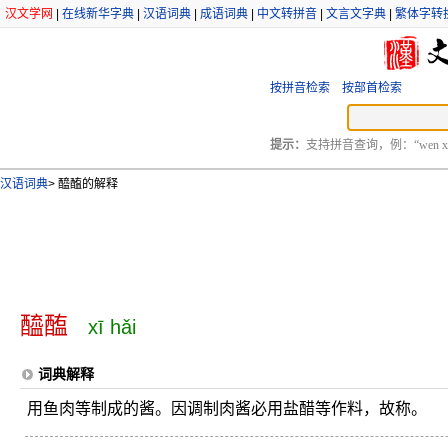
汉文学网
|
在线新华字典
|
汉语词典
|
成语词典
|
中文转拼音
|
文言文字典
|
繁体字转
按拼音检索
按部首检索
提示：
支持拼音查询，例：“wen xu
汉语词典
>
醯醢的解释
醯醢
xī hǎi
词典解释
用鱼肉等制成的酱。因调制肉酱必用盐醋等作料，故称。