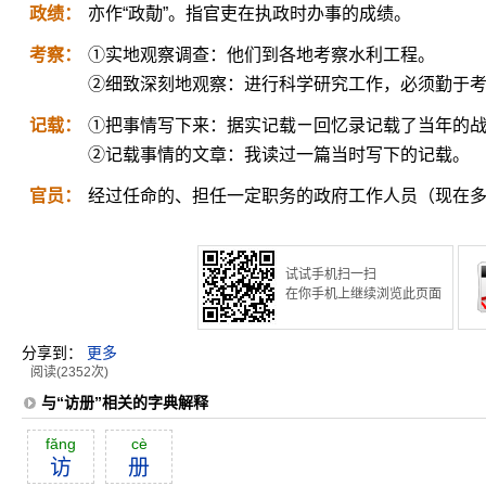
政绩：
亦作“政勣”。指官吏在执政时办事的成绩。
考察：
①实地观察调查：他们到各地考察水利工程。
②细致深刻地观察：进行科学研究工作，必须勤于
记载：
①把事情写下来：据实记载ㄧ回忆录记载了当年的
②记载事情的文章：我读过一篇当时写下的记载。
官员：
经过任命的、担任一定职务的政府工作人员（现在
试试手机扫一扫
在你手机上继续浏览此页面
分享到：
更多
阅读(2352次)
与“访册”相关的字典解释
făng
cè
访
册