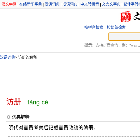
汉文学网
|
在线新华字典
|
汉语词典
|
成语词典
|
中文转拼音
|
文言文字典
|
繁体字转
按拼音检索
按部首检索
提示：
支持拼音查询，例：“wen xu
汉语词典
>
访册的解释
访册
fǎng cè
词典解释
明代对官员考察后记载官员政绩的簿册。