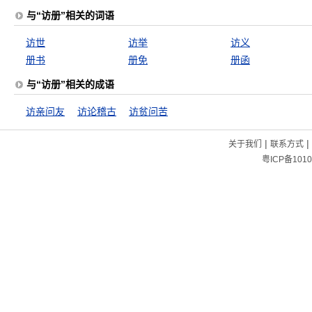
与“访册”相关的词语
访世
访举
访义
册书
册免
册函
与“访册”相关的成语
访亲问友
访论稽古
访贫问苦
|
|
关于我们
联系方式
粤ICP备1010