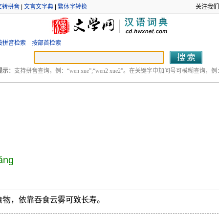
文转拼音
|
文言文字典
|
繁体字转换
关注我们
按拼音检索
按部首检索
提示：
支持拼音查询，例：“wen xue”;“wen2 xue2”。在关键字中加问号可模糊查询，例：“
ǎng
食物，依靠吞食云雾可致长寿。