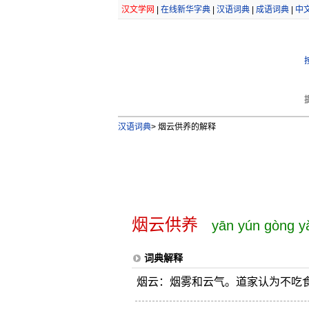
汉文学网
|
在线新华字典
|
汉语词典
|
成语词典
|
中
汉语词典
>
烟云供养的解释
烟云供养
yān yún gòng y
词典解释
烟云：烟雾和云气。道家认为不吃