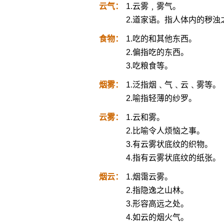
云气：
1.云雾﹐雾气。
2.道家语。指人体内的秽浊
食物：
1.吃的和其他东西。
2.偏指吃的东西。
3.吃粮食等。
烟雾：
1.泛指烟﹑气﹑云﹑雾等。
2.喻指轻薄的纱罗。
云雾：
1.云和雾。
2.比喻令人烦恼之事。
3.有云雾状底纹的织物。
4.指有云雾状底纹的纸张。
烟云：
1.烟霭云雾。
2.指隐逸之山林。
3.形容高远之处。
4.如云的烟火气。