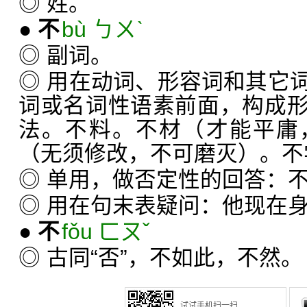
◎ 姓。
●
不
bù ㄅㄨˋ
◎ 副词。
◎ 用在动词、形容词和其它
词或名词性语素前面，构成
法。不料。不材（才能平庸
（无须修改，不可磨灭）。不
◎ 单用，做否定性的回答：
◎ 用在句末表疑问：他现在
●
不
fǒu ㄈㄡˇ
◎ 古同“否”，不如此，不然。
试试手机扫一扫