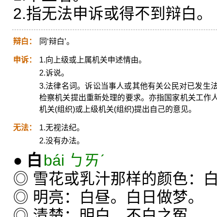
2.指无法申诉或得不到辩白。
辩白：
同‘辩白’。
申诉：
1.向上级或上属机关申述情由。
2.诉说。
3.法律名词。诉讼当事人或其他有关公民对已发生
检察机关提出重新处理的要求。亦指国家机关工作
机关(组织)或上级机关(组织)提出自己的意见。
无法：
1.无视法纪。
2.没有办法。
●
白
bái ㄅㄞˊ
◎ 雪花或乳汁那样的颜色：
◎ 明亮：白昼。白日做梦。
◎ 清楚：明白。不白之冤。