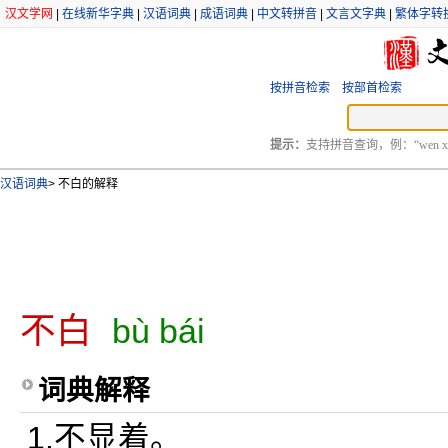
汉文学网
|
在线新华字典
|
汉语词典
|
成语词典
|
中文转拼音
|
文言文字典
|
繁体字转
按拼音检索
按部首检索
提示：
支持拼音查询，例：“wen xu
汉语词典
>
不白的解释
不白
bù bái
词典解释
1.不显着。