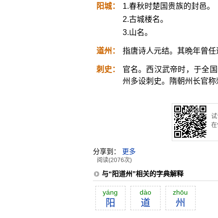
阳城：
1.春秋时楚国贵族的封邑。
2.古城楼名。
3.山名。
道州：
指唐诗人元结。其晩年曾任
刺史：
官名。西汉武帝时，于全国
州多设刺史。隋朝州长官称
试
在
分享到：
更多
阅读(2076次)
与“阳道州”相关的字典解释
yáng
dào
zhōu
阳
道
州