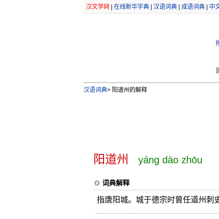
汉文学网
|
在线新华字典
|
汉语词典
|
成语词典
|
中
汉语词典
>
阳道州的解释
阳道州
yáng dào zhōu
词典解释
指唐阳城。城于德宗时曾任道州刺