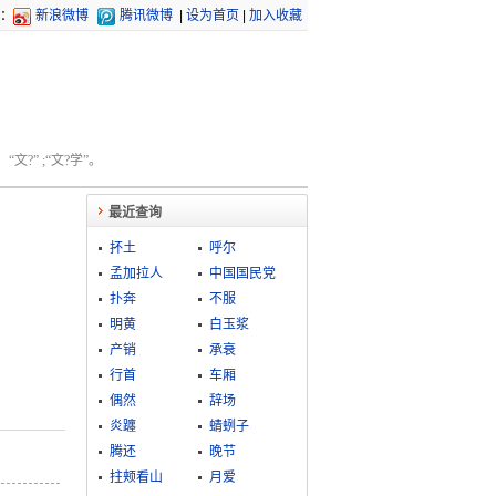
：
新浪微博
腾讯微博
|
设为首页
|
加入收藏
文?” ;“文?学”。
最近查询
抔土
呼尔
孟加拉人
中国国民党
扑奔
不服
明黄
白玉浆
产销
承衰
行首
车厢
偶然
辞场
炎躔
蜻蛚子
腾还
晚节
拄颊看山
月爱