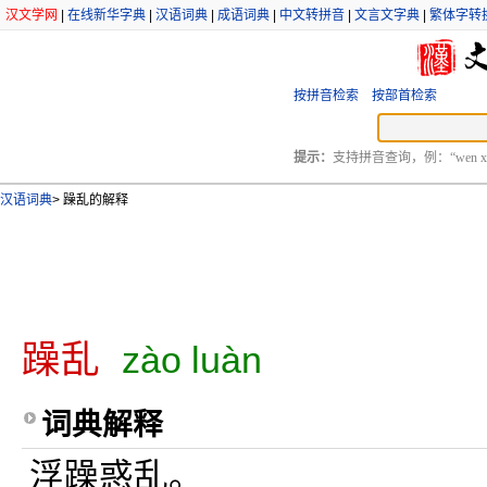
汉文学网
|
在线新华字典
|
汉语词典
|
成语词典
|
中文转拼音
|
文言文字典
|
繁体字转
按拼音检索
按部首检索
提示：
支持拼音查询，例：“wen xu
汉语词典
>
躁乱的解释
躁乱
zào luàn
词典解释
浮躁惑乱。