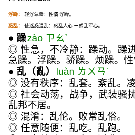
浮躁：
轻浮急躁：性情 浮躁。
惑乱：
使迷惑混乱：惑乱人心 ㄧ惑乱军心。
●
躁
zào ㄗㄠˋ
◎ 性急，不冷静：躁动。躁
急躁。浮躁。骄躁。烦躁。性
●
乱
（亂）
luàn ㄌㄨㄢˋ
◎ 没有秩序：乱套。紊乱。
◎ 社会动荡，战争，武装骚
乱邦不居。
◎ 混淆：乱伦。败常乱俗。
◎ 任意随便：乱吃。乱跑。