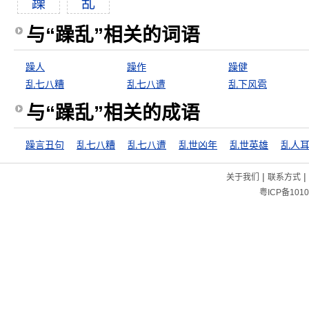
躁
乱
与“躁乱”相关的词语
躁人
躁作
躁健
乱七八糟
乱七八遭
乱下风雹
与“躁乱”相关的成语
躁言丑句
乱七八糟
乱七八遭
乱世凶年
乱世英雄
乱人
|
|
关于我们
联系方式
粤ICP备1010