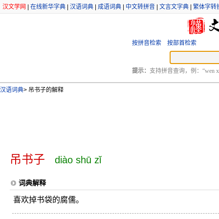
汉文学网
|
在线新华字典
|
汉语词典
|
成语词典
|
中文转拼音
|
文言文字典
|
繁体字转
按拼音检索
按部首检索
提示：
支持拼音查询，例：“wen xu
汉语词典
>
吊书子的解释
吊书子
diào shū zǐ
词典解释
喜欢掉书袋的腐儒。