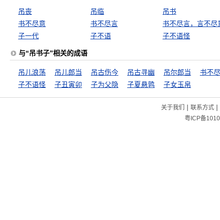
吊丧
吊临
吊书
书不尽意
书不尽言
书不尽言，言不尽
子一代
子不语
子不语怪
与“吊书子”相关的成语
吊儿浪荡
吊儿郎当
吊古伤今
吊古寻幽
吊尔郎当
书不
子不语怪
子丑寅卯
子为父隐
子夏悬鹑
子女玉帛
|
|
关于我们
联系方式
粤ICP备1010