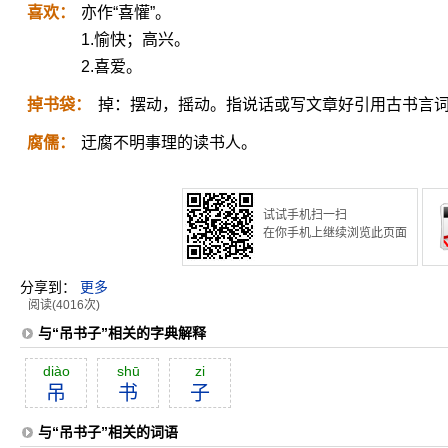
喜欢：
亦作“喜懽”。
1.愉快；高兴。
2.喜爱。
掉书袋：
掉：摆动，摇动。指说话或写文章好引用古书言
腐儒：
迂腐不明事理的读书人。
试试手机扫一扫
在你手机上继续浏览此页面
分享到：
更多
阅读(4016次)
与“吊书子”相关的字典解释
diào
shū
zi
吊
书
子
与“吊书子”相关的词语