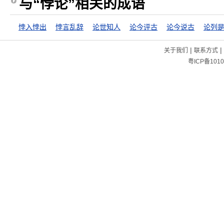
与“悖论”相关的成语
悖入悖出
悖言乱辞
论世知人
论今评古
论今说古
论列
|
|
关于我们
联系方式
粤ICP备1010