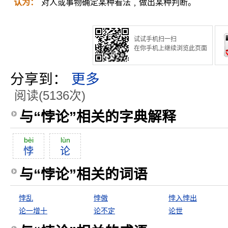
认为：
对人或事物确定某种看法﹐做出某种判断。
试试手机扫一扫
在你手机上继续浏览此页面
分享到：
更多
阅读(5136次)
与“悖论”相关的字典解释
bèi
lùn
悖
论
与“悖论”相关的词语
悖乱
悖傲
悖入悖出
论一增十
论不定
论世