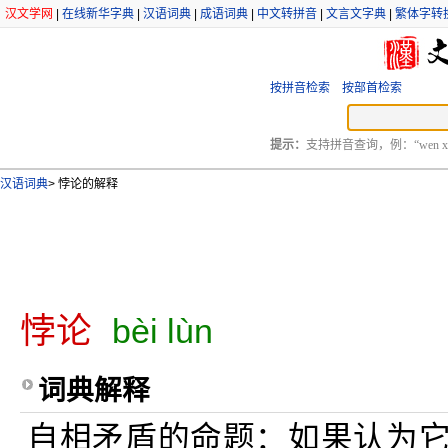
汉文学网
|
在线新华字典
|
汉语词典
|
成语词典
|
中文转拼音
|
文言文字典
|
繁体字转
按拼音检索
按部首检索
提示：
支持拼音查询，例：“wen xu
汉语词典
>
悖论的解释
悖论
bèi lùn
词典解释
自相矛盾的命题：如果认为