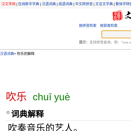
汉文学网
|
在线新华字典
|
汉语词典
|
成语词典
|
中文转拼音
|
文言文字典
|
繁体字转
按拼音检索
按部首检索
提示：
支持拼音查询，例：“wen xu
汉语词典
>
吹乐的解释
吹乐
chuī yuè
词典解释
吹奏音乐的艺人。