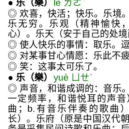
●
乐
（樂）
lè ㄌㄜˋ
◎ 欢喜，快活；快乐。乐境
乐无穷。乐观（精神愉快
心）。乐天（安于自己的处境
◎ 使人快乐的事情：取乐。
◎ 对某事甘心情愿：乐此不
◎ 笑：这事太可乐了。
●
乐
（樂）
yuè ㄩㄝˋ
◎ 声音，和谐成调的：音乐
一定频率，和谐悦耳的声音
曲；b.有音乐伴奏的歌曲
长）。乐府（原是中国汉代
务是采集民间诗歌和乐曲；