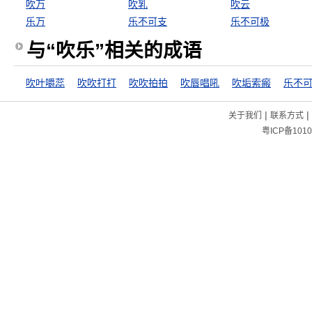
吹万
吹乳
吹云
乐万
乐不可支
乐不可极
与“吹乐”相关的成语
吹叶嚼蕊
吹吹打打
吹吹拍拍
吹唇唱吼
吹垢索瘢
乐不
|
|
关于我们
联系方式
粤ICP备1010