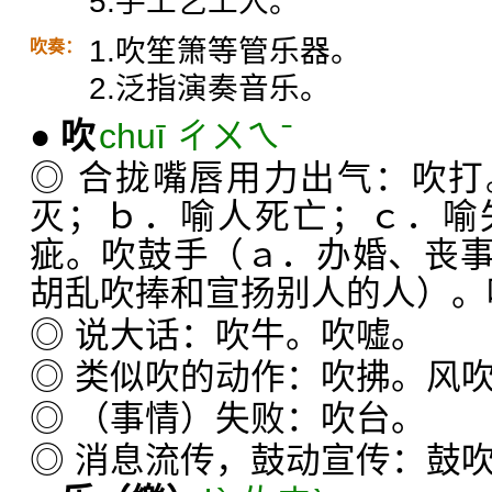
5.手工艺工人。
1.吹笙箫等管乐器。
吹奏：
2.泛指演奏音乐。
●
吹
chuī ㄔㄨㄟˉ
◎ 合拢嘴唇用力出气：吹
灭；ｂ．喻人死亡；ｃ．喻
疵。吹鼓手（ａ．办婚、丧
胡乱吹捧和宣扬别人的人）。
◎ 说大话：吹牛。吹嘘。
◎ 类似吹的动作：吹拂。风
◎ （事情）失败：吹台。
◎ 消息流传，鼓动宣传：鼓