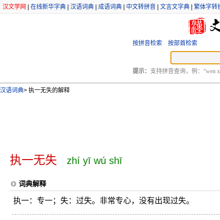
汉文学网
|
在线新华字典
|
汉语词典
|
成语词典
|
中文转拼音
|
文言文字典
|
繁体字转
按拼音检索
按部首检索
提示：
支持拼音查询，例：“wen xu
汉语词典
>
执一无失的解释
执一无失
zhí yī wú shī
词典解释
执一：专一；失：过失。非常专心，没有出现过失。