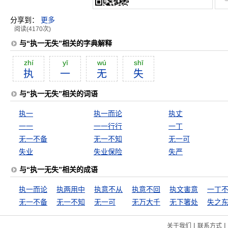
分享到：
更多
阅读(4170次)
与“执一无失”相关的字典解释
zhí
yī
wú
shī
执
一
无
失
与“执一无失”相关的词语
执一
执一而论
执丈
一一
一一行行
一丁
无一不备
无一不知
无一可
失业
失业保险
失严
与“执一无失”相关的成语
执一而论
执两用中
执意不从
执意不回
执文害意
一丁
无一不备
无一不知
无一可
无万大千
无下箸处
失之
|
|
关于我们
联系方式