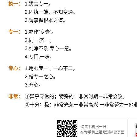
执一：
1.犹言专一。
2.固执一端，不知变通。
3.谓掌握根本之道。
专一：
1.亦作“专壹”。
2.同一;齐一。
3.纯净不杂;专心一意。
4.专门;一味。
专心：
1.用心专一﹐一心不二。
2.指专一之心。
3.齐心。
非常：
①异乎寻常的；特殊的：非常时期ㄧ非常会议。
②十分；极：非常光荣ㄧ非常高兴 ㄧ非常努力ㄧ他
试试手机扫一扫
在你手机上继续浏览此页面