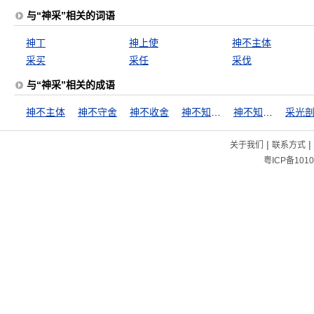
与“神采”相关的词语
神丁
神上使
神不主体
采买
采任
采伐
与“神采”相关的成语
神不主体
神不守舍
神不收舍
神不知鬼不晓
神不知鬼不觉
采光
|
|
关于我们
联系方式
粤ICP备1010