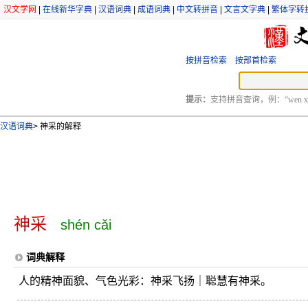
汉文学网
|
在线新华字典
|
汉语词典
|
成语词典
|
中文转拼音
|
文言文字典
|
繁体字转
按拼音检索
按部首检索
提示：
支持拼音查询，例：“wen xu
汉语词典
>
神采的解释
神采
shén cǎi
词典解释
人的精神面貌、气色光彩：神采飞扬｜聪慧有神采。