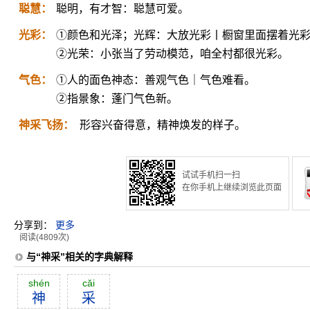
聪慧：
聪明，有才智：聪慧可爱。
光彩：
①颜色和光泽；光辉：大放光彩丨橱窗里面摆着光
②光荣：小张当了劳动模范，咱全村都很光彩。
气色：
①人的面色神态：善观气色｜气色难看。
②指景象：蓬门气色新。
神采飞扬：
形容兴奋得意，精神焕发的样子。
试试手机扫一扫
在你手机上继续浏览此页面
分享到：
更多
阅读(4809次)
与“神采”相关的字典解释
shén
căi
神
采