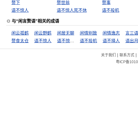
赘下
赘世翁
赘事
语不惊人
语不惊人死不休
语不投机
与“闲言赘语”相关的成语
闲云孤鹤
闲云野鹤
闲居无聊
闲情别致
闲情逸志
言三
赘食太仓
语不惊人
语不惊人死不休
语不投机
语不择人
语出
|
|
关于我们
联系方式
粤ICP备1010