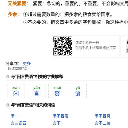
无关紧要：
紧要：急切的，重要的。不重要，不会影响大
多余：
①超过需要数量的：把多余的粮食卖给国家。
②不必要的：把文章中多余的字句删掉ㄧ你这种担
试试手机扫一扫
在你手机上继续浏览此页面
分享到：
更多
阅读(2007次)
与“闲言赘语”相关的字典解释
xián
yán
zhuì
yŭ
闲
言
赘
语
与“闲言赘语”相关的词语
闲一
闲不容发
闲不容息
言三语四
言下
言不二价