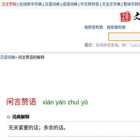
汉文学网
|
在线新华字典
|
汉语词典
|
成语词典
|
中文转拼音
|
文言文字典
|
繁体字转
按拼音检索
按部首检索
提示：
支持拼音查询，例：“wen xu
汉语词典
>
闲言赘语的解释
闲言赘语
xián yán zhuì yǔ
词典解释
无关紧要的话；多余的话。