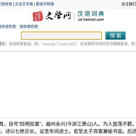
文转拼音
|
文言文字典
|
繁体字转换
关注我们
按拼音检索
按部首检索
提示：
支持拼音查询，例：“wen xue”;“wen2 xue2”。在关键字中加问号可模糊查询，例：“
字季真，自号“四明狂客”，越州永兴(今浙江萧山)人。为人放荡不羁
”。诗以七绝见长。证圣年间进士。官至太子宾客兼秘书监。后