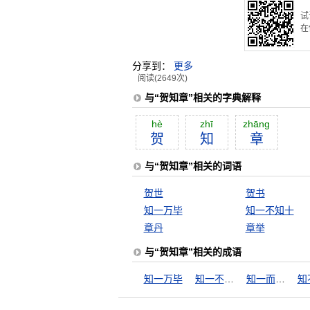
试
在
分享到：
更多
阅读(2649次)
与“贺知章”相关的字典解释
hè
zhī
zhāng
贺
知
章
与“贺知章”相关的词语
贺世
贺书
知一万毕
知一不知十
章丹
章举
与“贺知章”相关的成语
知一万毕
知一不知十
知一而不知二
知