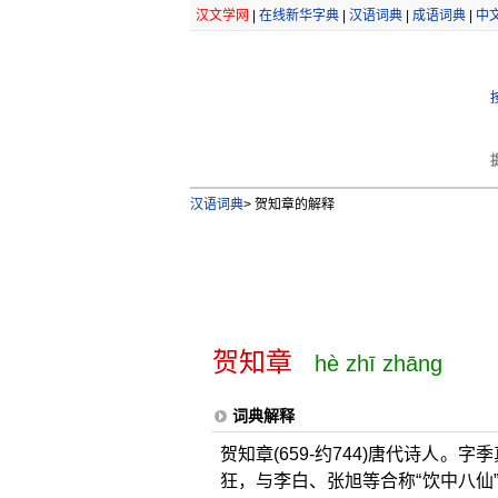
汉文学网
|
在线新华字典
|
汉语词典
|
成语词典
|
中
汉语词典
>
贺知章的解释
贺知章
hè zhī zhāng
词典解释
贺知章(659-约744)唐代诗人。
狂，与李白、张旭等合称“饮中八仙