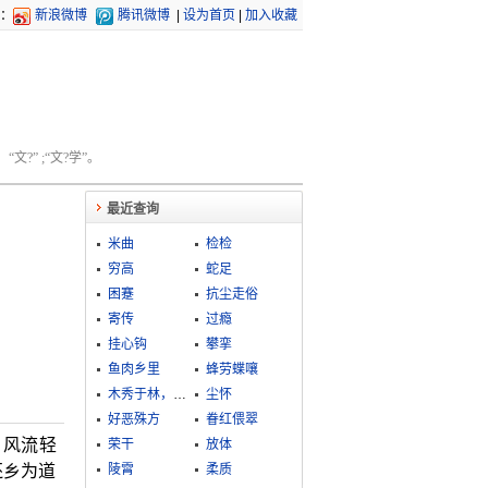
：
新浪微博
腾讯微博
|
设为首页
|
加入收藏
文?” ;“文?学”。
最近查询
米曲
检检
穷高
蛇足
困蹇
抗尘走俗
寄传
过瘾
挂心钩
攀挛
鱼肉乡里
蜂劳蝶嚷
木秀于林，风必摧之
尘怀
好恶殊方
眷红偎翠
，风流轻
荣干
放体
还乡为道
陵霄
柔质