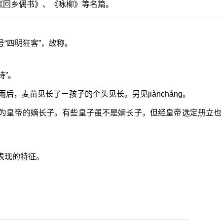
《回乡偶书》、《咏柳》等名篇。
号“四明狂客”，故称。
诗”。
后，麦苗见长了ㄧ孩子的个头见长。另见jiàncháng。
为皇帝的嫡长子。有些皇子虽不是嫡长子，但经皇帝选定册立
表现的特征。