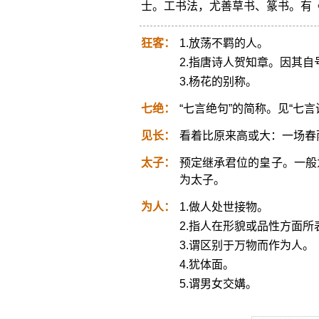
士。工书法，尤善草书、篆书。有
狂客：
1.放荡不羁的人。
2.指唐诗人贺知章。因其自
3.杨花的别称。
七绝：
“七言绝句”的简称。见“七言
见长：
看着比原来高或大：一场春雨
太子：
预定继承君位的皇子。一般
为太子。
为人：
1.做人处世接物。
2.指人在形貌或品性方面所
3.谓区别于万物而作为人。
4.犹体面。
5.谓男女交媾。