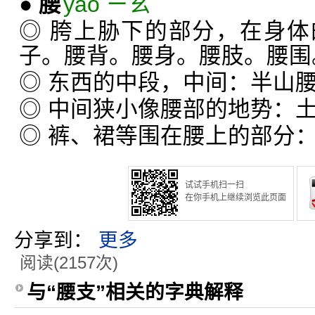
●
腰
yāo ㄧㄠˉ
◎ 胯上胁下的部分，在身
子。腰背。腰身。腰肢。腰围
◎ 东西的中段，中间：半山
◎ 中间狭小像腰部的地势：
◎ 裤、裙等围在腰上的部分
试试手机扫一扫
在你手机上继续浏览此页面
分享到：
更多
阅读(2157次)
与“腰支”相关的字典解释