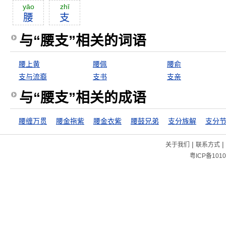
yāo
zhī
腰
支
与“腰支”相关的词语
腰上黄
腰佩
腰俞
支与流裔
支书
支亲
与“腰支”相关的成语
腰缠万贯
腰金拖紫
腰金衣紫
腰鼓兄弟
支分族解
支分
|
|
关于我们
联系方式
粤ICP备1010