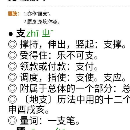
腰肢：
1.亦作“腰支”。
2.腰身;身段;体态。
●
支
zhī ㄓˉ
◎ 撑持，伸出，竖起：支撑
◎ 受得住：乐不可支。
◎ 领款或付款：支付。
◎ 调度，指使：支使。支应
◎ 附属于总体的一个部分：
◎ 〔地支〕历法中用的十二
申酉戌亥。
◎ 量词：一支笔。