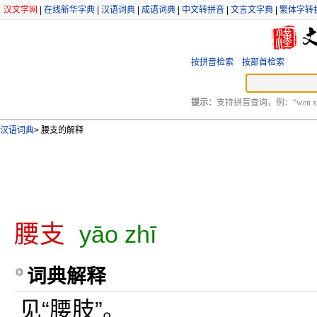
汉文学网
|
在线新华字典
|
汉语词典
|
成语词典
|
中文转拼音
|
文言文字典
|
繁体字转
按拼音检索
按部首检索
提示：
支持拼音查询，例：“wen xu
汉语词典
>
腰支的解释
腰支
yāo zhī
词典解释
见“腰肢”。