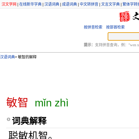
汉文学网
|
在线新华字典
|
汉语词典
|
成语词典
|
中文转拼音
|
文言文字典
|
繁体字转
按拼音检索
按部首检索
提示：
支持拼音查询，例：“wen xu
汉语词典
>
敏智的解释
敏智
mǐn zhì
词典解释
聪敏机智。