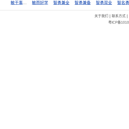
敏于事，慎于言
敏而好学
智勇兼全
智勇兼备
智勇双全
智名
|
|
关于我们
联系方式
粤ICP备1010