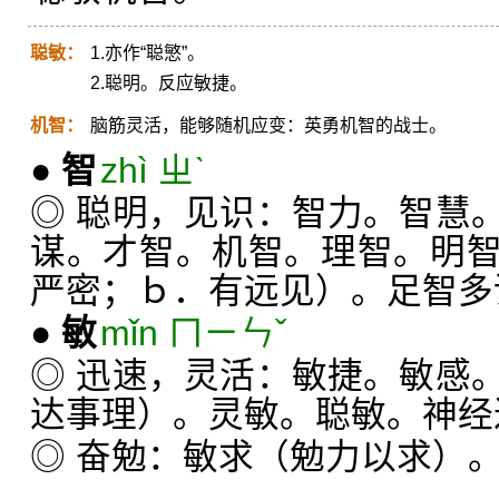
聪敏：
1.亦作“聪慜”。
2.聪明。反应敏捷。
机智：
脑筋灵活，能够随机应变：英勇机智的战士。
●
智
zhì ㄓˋ
◎ 聪明，见识：智力。智慧
谋。才智。机智。理智。明
严密；ｂ．有远见）。足智多
●
敏
mǐn ㄇㄧㄣˇ
◎ 迅速，灵活：敏捷。敏感
达事理）。灵敏。聪敏。神经
◎ 奋勉：敏求（勉力以求）