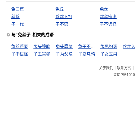
兔三窟
兔丘
兔丝
丝丝
丝丝入扣
丝丝密密
子一代
子不语
子不语怪
与“兔丝子”相关的成语
兔丝燕麦
兔头獐脑
兔头麞脑
兔子不吃窝边草
兔尽狗烹
丝丝
子不语怪
子丑寅卯
子为父隐
子夏悬鹑
子女玉帛
|
|
关于我们
联系方式
粤ICP备1010