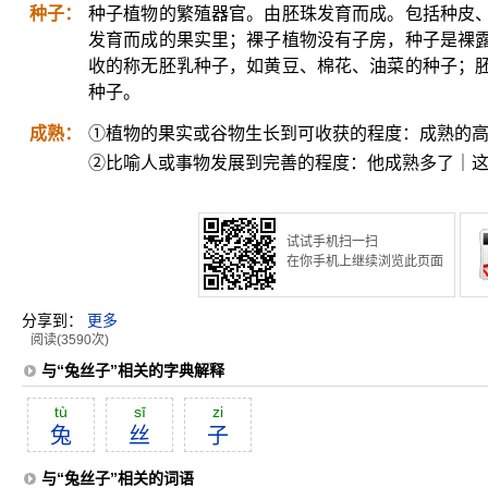
种子：
种子植物的繁殖器官。由胚珠发育而成。包括种皮
发育而成的果实里；裸子植物没有子房，种子是裸
收的称无胚乳种子，如黄豆、棉花、油菜的种子；
种子。
成熟：
①植物的果实或谷物生长到可收获的程度：成熟的
②比喻人或事物发展到完善的程度：他成熟多了｜
试试手机扫一扫
在你手机上继续浏览此页面
分享到：
更多
阅读(3590次)
与“兔丝子”相关的字典解释
tù
sī
zi
兔
丝
子
与“兔丝子”相关的词语