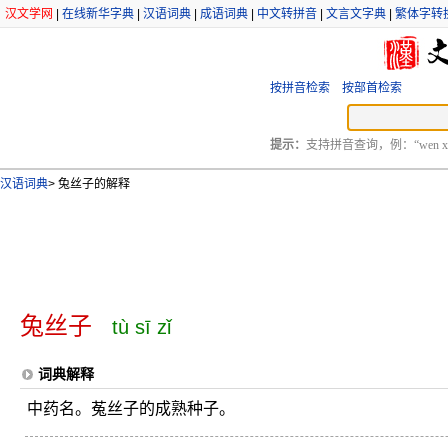
汉文学网
|
在线新华字典
|
汉语词典
|
成语词典
|
中文转拼音
|
文言文字典
|
繁体字转
按拼音检索
按部首检索
提示：
支持拼音查询，例：“wen xu
汉语词典
>
兔丝子的解释
兔丝子
tù sī zǐ
词典解释
中药名。菟丝子的成熟种子。