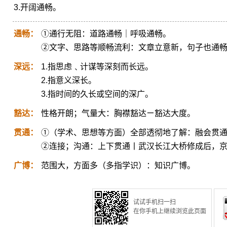
3.开阔通畅。
通畅：
①通行无阻：道路通畅｜呼吸通畅。
②文字、思路等顺畅流利：文章立意新，句子也通
深远：
1.指思虑﹑计谋等深刻而长远。
2.指意义深长。
3.指时间的久长或空间的深广。
豁达：
性格开朗；气量大：胸襟豁达ㄧ豁达大度。
贯通：
①（学术、思想等方面）全部透彻地了解：融会贯
②连接；沟通：上下贯通丨武汉长江大桥修成后，
广博：
范围大，方面多（多指学识）：知识广博。
试试手机扫一扫
在你手机上继续浏览此页面