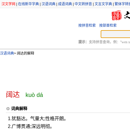
汉文学网
|
在线新华字典
|
汉语词典
|
成语词典
|
中文转拼音
|
文言文字典
|
繁体字转
按拼音检索
按部首检索
提示：
支持拼音查询，例：“wen xu
汉语词典
>
阔达的解释
阔达
kuò dá
词典解释
1.犹豁达。气量大;性格开朗。
2.广博贯通;深远明彻。