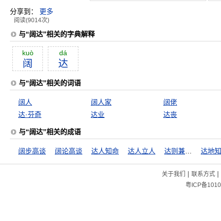
分享到：
更多
阅读(9014次)
与“阔达”相关的字典解释
kuò
dá
阔
达
与“阔达”相关的词语
阔人
阔人家
阔佬
达·芬奇
达业
达丧
与“阔达”相关的成语
阔步高谈
阔论高谈
达人知命
达人立人
达则兼善天下
达地
|
|
关于我们
联系方式
粤ICP备1010